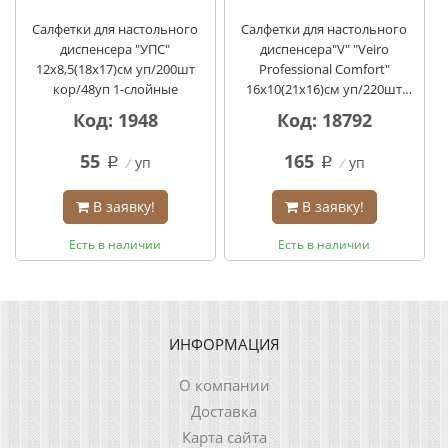
Салфетки для настольного
Салфетки для настольного
диспенсера "УПС"
диспенсера"V" "Veiro
12х8,5(18х17)см уп/200шт
Professional Comfort"
кор/48уп 1-слойные
16х10(21х16)см уп/220шт
кор/15уп 2-слойные
Код: 1948
Код: 18792
55
165
уп
уп
q
q
В заявку!
В заявку!
Есть в наличии
Есть в наличии
ИНФОРМАЦИЯ
О компании
Доставка
Карта сайта