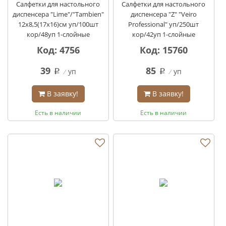
Салфетки для настольного
Салфетки для настольного
диспенсера "Lime"/"Tambien"
диспенсера "Z" "Veiro
12х8,5(17х16)см уп/100шт
Professional" уп/250шт
кор/48уп 1-слойные
кор/42уп 1-слойные
Код: 4756
Код: 15760
39
85
уп
уп
q
q
В заявку!
В заявку!
Есть в наличии
Есть в наличии