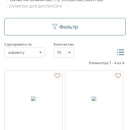
САЛФЕТКИ ДЛЯ ДИСПЕНСЕРА
Салфетки для
Фильтр
диспенсера
Сортировать по
Количество
алфавиту
50
Элемент(ы) 1 - 4 из 4