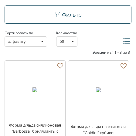
Формы для льда
Фильтр
Сортировать по
Количество
алфавиту
50
Элемент(ы) 1 - 3 из 3
Форма д/льда силиконовая
Форма для льда пластиковая
"Barbossa" бриллианты с
"Ghidini" кубики