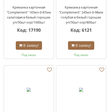
Креманка картонная
Креманка картонная
"Complement" 165мл d-87мм
"Complement" 245мл d-98мм
салатовая в белый горошек
голубая в белый горошек
уп/50шт кор/1000шт
уп/50шт кор/800шт
Код: 17190
Код: 6121
В заявку!
В заявку!
Под заказ
Под заказ