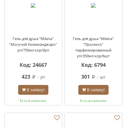
Гель для душа "Milana"
Гель для душа "Milana"
"Могучий Килиманджаро"
"Просекко"
уп/750мл кор/8уп
парфюмированный
уп/350мл кор/6шт
Код: 24667
Код: 6794
423
301
уп
шт
q
q
В заявку!
В заявку!
Есть в наличии
Есть в наличии