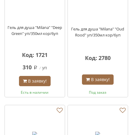
Гель для душа "Milana" "Deep
Гель для душа "Milana" "Oud
Green" уп/350мл кор/6уп
Rood" уп/350мл кор/6уп
Код: 1721
Код: 2780
310
уп
q
В заявку!
В заявку!
Есть в наличии
Под заказ