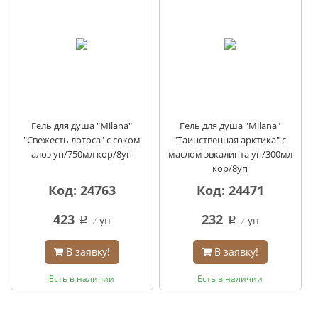
Гель для душа "Milana"
Гель для душа "Milana"
"Свежесть лотоса" с соком
"Таинственная арктика" с
алоэ уп/750мл кор/8уп
маслом эвкалипта уп/300мл
кор/8уп
Код: 24763
Код: 24471
423
232
уп
уп
q
q
В заявку!
В заявку!
Есть в наличии
Есть в наличии