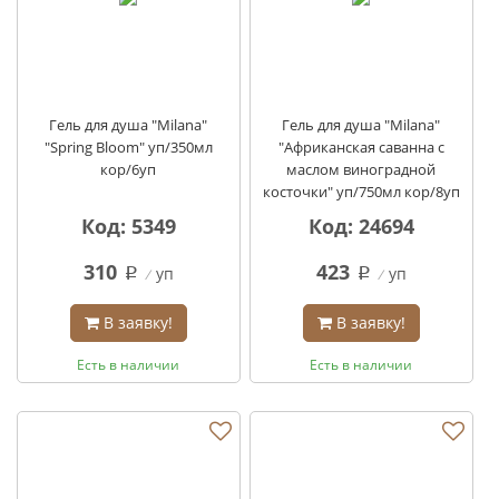
Гель для душа "Milana"
Гель для душа "Milana"
"Spring Bloom" уп/350мл
"Африканская саванна с
кор/6уп
маслом виноградной
косточки" уп/750мл кор/8уп
Код: 5349
Код: 24694
310
423
уп
уп
q
q
В заявку!
В заявку!
Есть в наличии
Есть в наличии