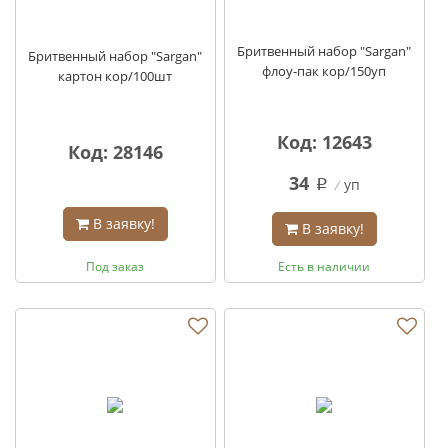
Бритвенный набор "Sargan"
Бритвенный набор "Sargan"
флоу-пак кор/150уп
картон кор/100шт
Код: 12643
Код: 28146
34
уп
q
В заявку!
В заявку!
Под заказ
Есть в наличии