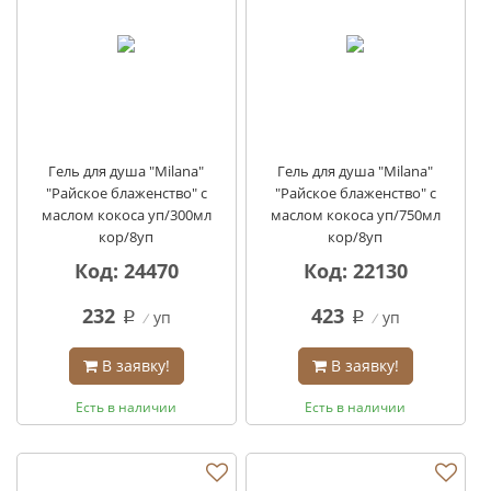
Гель для душа "Milana"
Гель для душа "Milana"
"Райское блаженство" с
"Райское блаженство" с
маслом кокоса уп/300мл
маслом кокоса уп/750мл
кор/8уп
кор/8уп
Код: 24470
Код: 22130
232
423
уп
уп
q
q
В заявку!
В заявку!
Есть в наличии
Есть в наличии