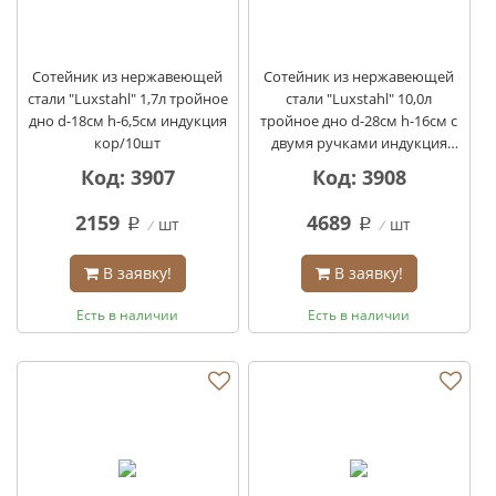
Сотейник из нержавеющей
Сотейник из нержавеющей
стали "Luxstahl" 1,7л тройное
стали "Luxstahl" 10,0л
дно d-18см h-6,5см индукция
тройное дно d-28см h-16см с
кор/10шт
двумя ручками индукция
кор/4шт
Код: 3907
Код: 3908
2159
4689
шт
шт
q
q
В заявку!
В заявку!
Есть в наличии
Есть в наличии