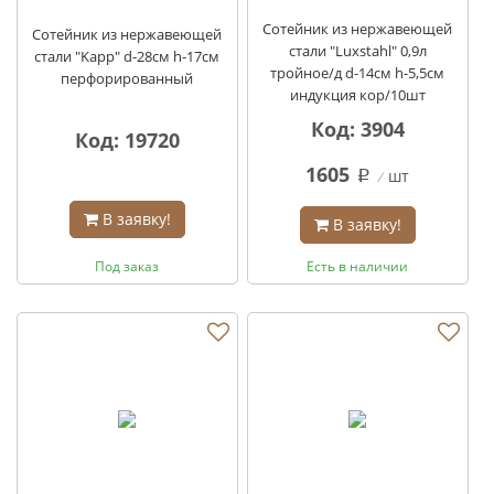
Сотейник из нержавеющей
Сотейник из нержавеющей
стали "Luxstahl" 0,9л
стали "Kapp" d-28см h-17см
тройное/д d-14см h-5,5см
перфорированный
индукция кор/10шт
Код: 3904
Код: 19720
1605
шт
q
В заявку!
В заявку!
Под заказ
Есть в наличии