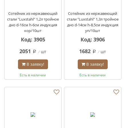
Сотейник из нержавеющей
Сотейник из нержавеющей
стали "Luxstahl" 1,2л тройное
стали "Luxstahl" 1,3л тройное
дно d-16см h-6см индукция
дно d-14см h-8,5см индукция
кор/10шт
уп/10шт
Код: 3905
Код: 3906
2051
1682
шт
шт
q
q
В заявку!
В заявку!
Есть в наличии
Есть в наличии