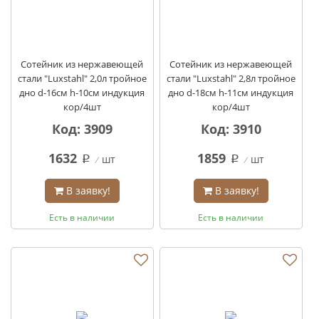
Сотейник из нержавеющей
Сотейник из нержавеющей
стали "Luxstahl" 2,0л тройное
стали "Luxstahl" 2,8л тройное
дно d-16см h-10см индукция
дно d-18см h-11см индукция
кор/4шт
кор/4шт
Код: 3909
Код: 3910
1632
1859
шт
шт
q
q
В заявку!
В заявку!
Есть в наличии
Есть в наличии