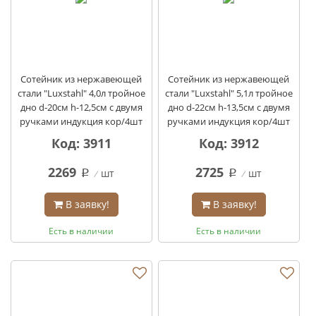
Сотейник из нержавеющей
Сотейник из нержавеющей
стали "Luxstahl" 4,0л тройное
стали "Luxstahl" 5,1л тройное
дно d-20см h-12,5см с двумя
дно d-22см h-13,5см с двумя
ручками индукция кор/4шт
ручками индукция кор/4шт
Код: 3911
Код: 3912
2269
2725
шт
шт
q
q
В заявку!
В заявку!
Есть в наличии
Есть в наличии