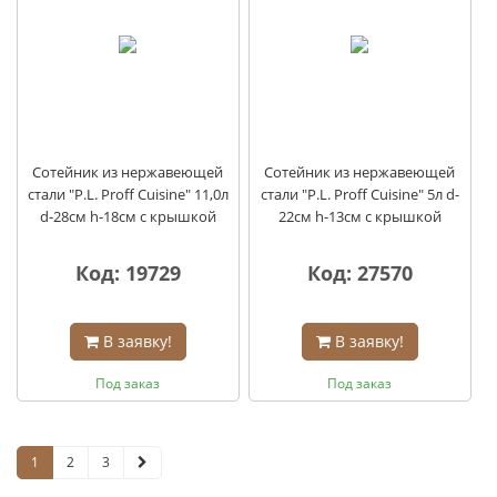
Сотейник из нержавеющей
Сотейник из нержавеющей
стали "P.L. Proff Сuisine" 11,0л
стали "P.L. Proff Сuisine" 5л d-
d-28см h-18см с крышкой
22см h-13см с крышкой
Код: 19729
Код: 27570
В заявку!
В заявку!
Под заказ
Под заказ
1
2
3