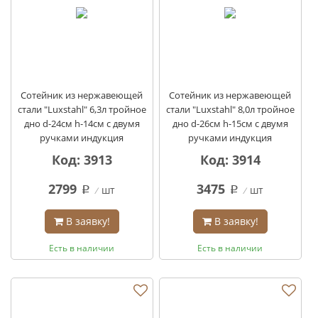
Сотейник из нержавеющей
Сотейник из нержавеющей
стали "Luxstahl" 6,3л тройное
стали "Luxstahl" 8,0л тройное
дно d-24см h-14см с двумя
дно d-26см h-15см с двумя
ручками индукция
ручками индукция
Код: 3913
Код: 3914
2799
3475
шт
шт
q
q
В заявку!
В заявку!
Есть в наличии
Есть в наличии