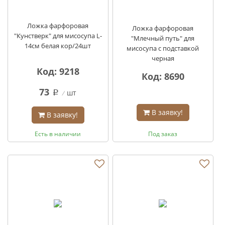
Ложка фарфоровая
Ложка фарфоровая
"Кунстверк" для мисосупа L-
"Млечный путь" для
14см белая кор/24шт
мисосупа с подставкой
черная
Код: 9218
Код: 8690
73
шт
q
В заявку!
В заявку!
Есть в наличии
Под заказ