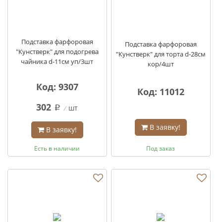
Подставка фарфоровая
Подставка фарфоровая
"Кунстверк" для подогрева
"Кунстверк" для торта d-28см
чайника d-11см уп/3шт
кор/4шт
Код: 9307
Код: 11012
302
шт
q
В заявку!
В заявку!
Есть в наличии
Под заказ