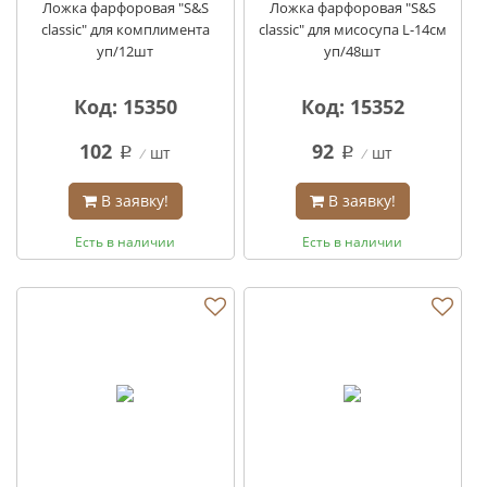
Ложка фарфоровая "S&S
Ложка фарфоровая "S&S
classic" для комплимента
classic" для мисосупа L-14см
уп/12шт
уп/48шт
Код: 15350
Код: 15352
102
92
шт
шт
q
q
В заявку!
В заявку!
Есть в наличии
Есть в наличии