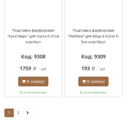
Подставка фарфоровая
Подставка фарфоровая
"Кунстверк" для торта d-31см
"Любяна" для яйца d-4,5см h-
кор/4шт
5см кор/36шт
Код: 9308
Код: 9309
1759
193
шт
шт
q
q
В заявку!
В заявку!
Есть в наличии
Есть в наличии
1
2