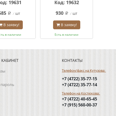
од: 19631
Код: 19632
585
930
шт
шт
q
q
В заявку!
В заявку!
сть в наличии
Есть в наличии
 КАБИНЕТ
КОНТАКТЫ
Телефон/факс на Кутузова:
азы
+7 (4722) 35-77-15
 пароль
+7 (4722) 35-77-14
Телефон на Костюкова:
+7 (4722) 40-65-45
+7 (915) 560-00-37