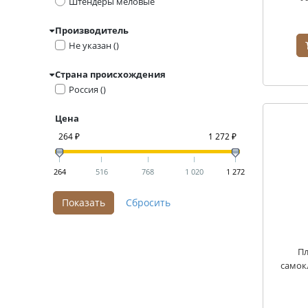
Штендеры меловые
Производитель
Не указан ()
Страна происхождения
Россия ()
Цена
264 ₽
1 272 ₽
264
516
768
1 020
1 272
Пл
самок