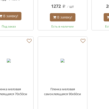
1272
2
шт
q
В заявку!
В заявку!
Под заказ
Есть в наличии
Ес
енка меловая
Пленка меловая
леящаяся 70х50см
самоклеящаяся 90х60см