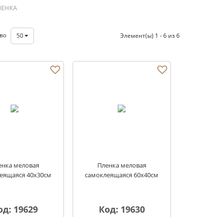
ЛЕНКА
тво
50
Элемент(ы) 1 - 6 из 6
енка меловая
Пленка меловая
еящаяся 40х30см
самоклеящаяся 60х40см
од: 19629
Код: 19630