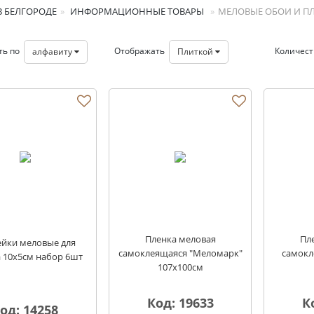
 БЕЛГОРОДЕ
ИНФОРМАЦИОННЫЕ ТОВАРЫ
МЕЛОВЫЕ ОБОИ И П
ть по
Отображать
Количес
алфавиту
Плиткой
енка
Пленка меловая
Пл
йки меловые для
самоклеящаяся "Меломарк"
самокл
 10х5см набор 6шт
107х100см
Код: 19633
К
од: 14258