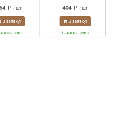
64
404
шт
шт
q
q
В заявку!
В заявку!
ть в наличии
Есть в наличии