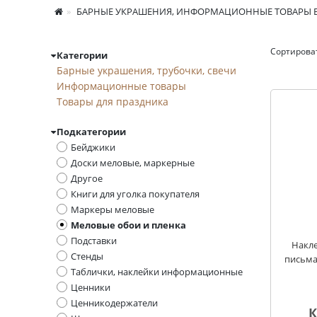
БАРНЫЕ УКРАШЕНИЯ, ИНФОРМАЦИОННЫЕ ТОВАРЫ В
Сортирова
Категории
Меловые обои и пл
Барные украшения, трубочки, свечи
Информационные товары
Товары для праздника
Подкатегории
Бейджики
Доски меловые, маркерные
Другое
Книги для уголка покупателя
Маркеры меловые
Меловые обои и пленка
Подставки
Накле
Стенды
письма
Таблички, наклейки информационные
Ценники
Ценникодержатели
К