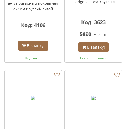
"Lodge" d-19см круглый
антипригарным покрытием
d-23см круглый литой
Код: 3623
Код: 4106
5890
шт
q
В заявку!
В заявку!
Под заказ
Есть в наличии