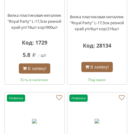
Вилка пластиковая металлик
Вилка пластиковая металлик
"Royal Party" L-17,5см резной
"Royal Party" L-17,5см резной
край уп/18шт кор/900шт
край уп/6шт кор/216шт
Код: 1729
Код: 28134
5.8
шт
q
В заявку!
В заявку!
Есть в наличии
Под заказ
Новинка
Новинка