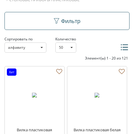
Столовые приборы
Фильтр
пластиковые
Сортировать по
Количество
алфавиту
50
Элемент(ы) 1 - 20 из 121
Хит
Вилка пластиковая
Вилка пластиковая белая