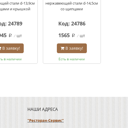
щей стали d-13,9см
нержавеющей стали d-14,5см
цами и крышкой
со щипцами
од: 24789
Код: 24786
945
1565
шт
шт
q
q
В заявку!
В заявку!
ть в наличии
Есть в наличии
НАШИ АДРЕСА
"Ресторан-Сервис"