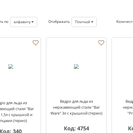
ть по
Отображать
Количес
алфавиту
Плиткой
Ведро для льда из
Вед
ро для льда из
нержавеющей стали "Bar
нерж
веющей стали "Bar
Ware" 3л с крышкой (термо)
"Pr
 1,5л с крышкой и
пцами (термо)
Код: 4754
К
Код: 340