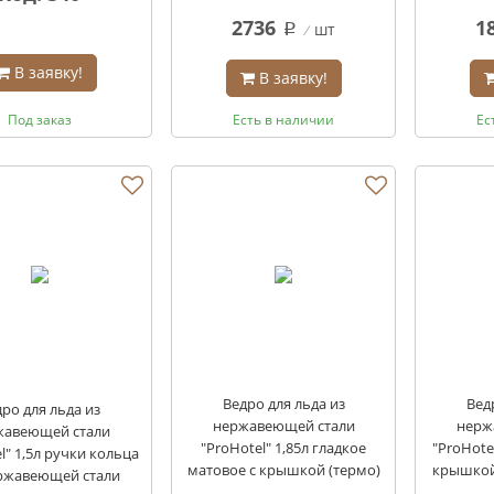
2736
1
шт
q
В заявку!
В заявку!
Под заказ
Есть в наличии
Ес
Ведро для льда из
Вед
ро для льда из
нержавеющей стали
нерж
жавеющей стали
"ProHotel" 1,85л гладкое
"ProHote
l" 1,5л ручки кольца
матовое с крышкой (термо)
крышкой
ржавеющей стали