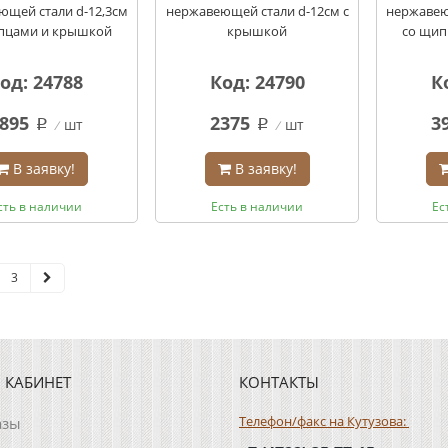
ющей стали d-12,3см
нержавеющей стали d-12см с
нержавею
пцами и крышкой
крышкой
со щип
од: 24788
Код: 24790
К
895
2375
3
шт
шт
q
q
В заявку!
В заявку!
сть в наличии
Есть в наличии
Ес
3
 КАБИНЕТ
КОНТАКТЫ
Телефон/факс на Кутузова:
азы