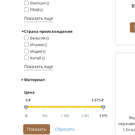
Eternum ()
К
FRAB ()
Показать еще
Страна происхождения
Бельгия ()
Италия ()
Индия ()
Китай ()
Показать еще
Материал
Цена
0 ₽
3 975 ₽
0
994
1 988
2 981
3 975
Вед
нержаве
1,5л м