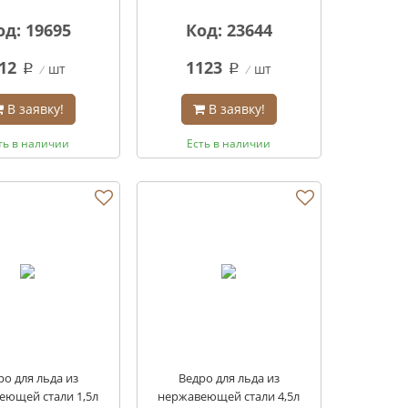
од: 19695
Код: 23644
12
1123
шт
шт
q
q
В заявку!
В заявку!
ть в наличии
Есть в наличии
ро для льда из
Ведро для льда из
еющей стали 1,5л
нержавеющей стали 4,5л