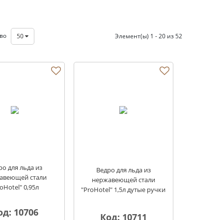
тво
50
Элемент(ы) 1 - 20 из 52
ро для льда из
Ведро для льда из
авеющей стали
нержавеющей стали
oHotel" 0,95л
"ProHotel" 1,5л дутые ручки
од: 10706
Код: 10711