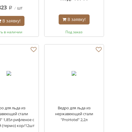
823
шт
q
В заявку!
В заявку!
ть в наличии
Под заказ
ро для льда из
Ведро для льда из
авеющей стали
нержавеющей стали
l" 1,85л рифленое с
"ProHotel" 2,2л
 (термо) кор/12шт