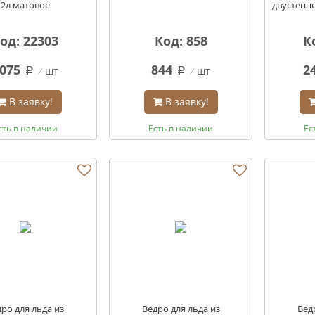
2л матовое
двустенн
од: 22303
Код: 858
К
075
844
2
шт
шт
q
q
В заявку!
В заявку!
сть в наличии
Есть в наличии
Ес
ро для льда из
Ведро для льда из
Вед