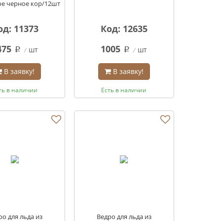
ое черное кор/12шт
од: 11373
Код: 12635
475
1005
шт
шт
q
q
В заявку!
В заявку!
ть в наличии
Есть в наличии
ро для льда из
Ведро для льда из