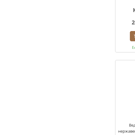
2
Е
Вед
нержаве