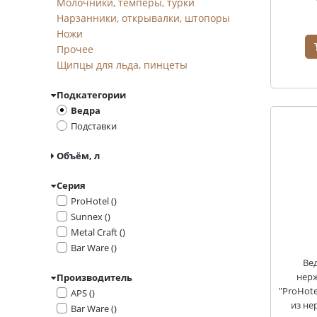
Молочники, темперы, турки
Нарзанники, открывалки, штопоры
Ножи
Прочее
Щипцы для льда, пинцеты
Подкатегории
Ведра
Подставки
Объём, л
Серия
ProHotel ()
Sunnex ()
Metal Craft ()
Bar Ware ()
Вед
нер
Производитель
"ProHote
APS ()
из не
Bar Ware ()