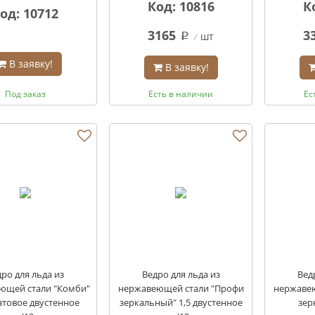
Код: 10816
К
од: 10712
3165
3
шт
q
В заявку!
В заявку!
Под заказ
Есть в наличии
Ес
ро для льда из
Ведро для льда из
Вед
ющей стали "Комби"
нержавеющей стали "Профи
нержаве
атовое двустенное
зеркальный" 1,5 двустенное
зер