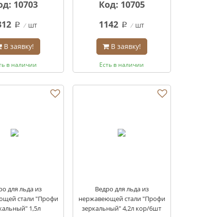
од: 10703
Код: 10705
312
1142
шт
шт
q
q
В заявку!
В заявку!
ть в наличии
Есть в наличии
ро для льда из
Ведро для льда из
ющей стали "Профи
нержавеющей стали "Профи
кальный" 1,5л
зеркальный" 4,2л кор/6шт