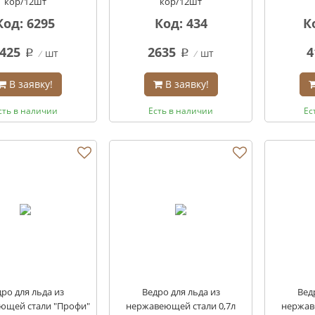
кор/12шт
кор/12шт
Код: 6295
Код: 434
К
425
2635
4
шт
шт
q
q
В заявку!
В заявку!
сть в наличии
Есть в наличии
Ес
ро для льда из
Ведро для льда из
Вед
ющей стали "Профи"
нержавеющей стали 0,7л
нержав