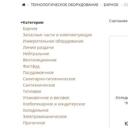
ТЕХНОЛОГИЧЕСКОЕ ОБОРУДОВАНИЕ
БАРНОЕ
Х
Сортирова
Категории
Холодильники для 
Барное
Запасные части и комплектующие
Измерительное оборудование
Линии раздачи
Нейтральное
Вентиляционное
Фастфуд
Посудомоечное
Санитарно-гигиеническое
Сантехническое
Тепловое
Упаковочное и весовое
Холоди
"P
Хлебопекарное и кондитерское
Холодильное
Электромеханическое
Прачечное
К