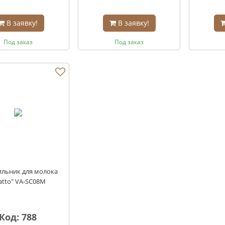
В заявку!
В заявку!
Под заказ
Под заказ
льник для молока
iatto" VA-SC08M
Код: 788