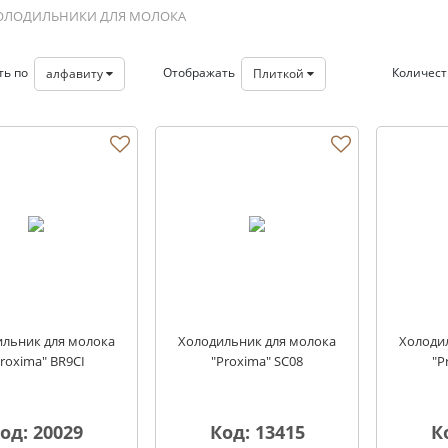
ОЛОДИЛЬНИКИ ДЛЯ МОЛОКА
ть по
Отображать
Количес
алфавиту
Плиткой
молока
льник для молока
Холодильник для молока
Холоди
roxima" BR9CI
"Proxima" SC08
"P
од: 20029
Код: 13415
К