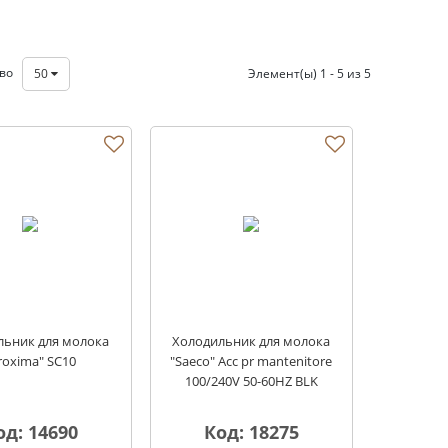
тво
50
Элемент(ы) 1 - 5 из 5
льник для молока
Холодильник для молока
roxima" SC10
"Saeco" Acc pr mantenitore
100/240V 50-60HZ BLK
од: 14690
Код: 18275