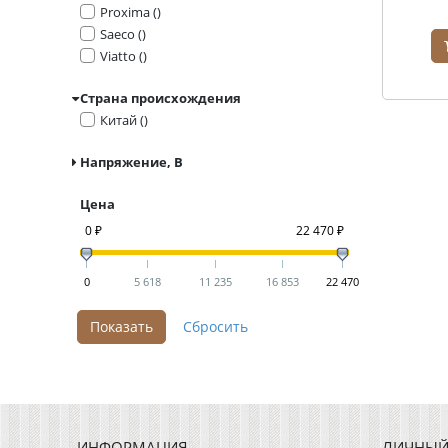
Proxima ()
Saeco ()
Viatto ()
Страна происхождения
Китай ()
Напряжение, В
Цена
0 ₽
22 470 ₽
0
5 618
11 235
16 853
22 470
ИНФОРМАЦИЯ
ЛИЧНЫЙ