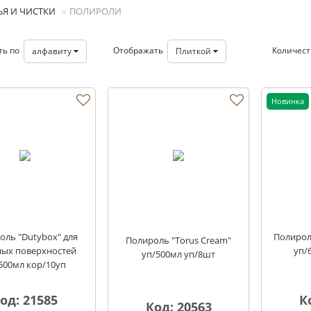
ЬЯ И ЧИСТКИ
ПОЛИРОЛИ
ть по
Отображать
Количес
алфавиту
Плиткой
Новинка
оль "Dutybox" для
Полироль
Полироль "Torus Cream"
ых поверхностей
уп/
уп/500мл уп/8шт
500мл кор/10уп
од: 21585
К
Код: 20563