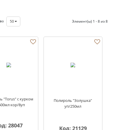
тво
50
Элемент(ы) 1 - 8 из 8
 "Torus" с курком
Полироль "Золушка"
600мл кор/8уп
уп/250мл
од: 28047
Код: 21129