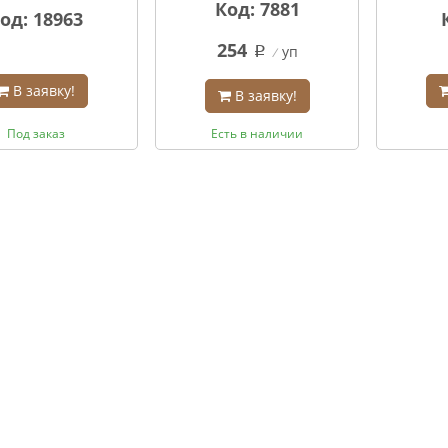
Код: 7881
од: 18963
254
уп
q
В заявку!
В заявку!
Под заказ
Есть в наличии