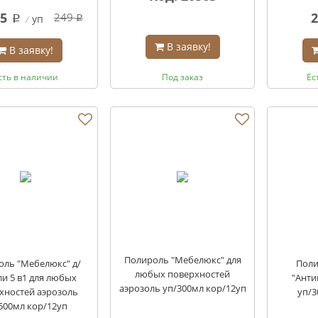
65
2
249
уп
q
q
В заявку!
В заявку!
сть в наличии
Под заказ
Ес
Полироль "Мебелюкс" для
оль "Мебелюкс" д/
Поли
любых поверхностей
и 5 в1 для любых
"Анти
аэрозоль уп/300мл кор/12уп
хностей аэрозоль
уп/3
500мл кор/12уп