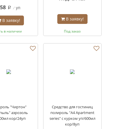
58
уп
q
В заявку!
В заявку!
ть в наличии
Под заказ
роль "Чиртон"
Средство для гостиниц
пыль" аэрозоль
полироль "А4 Apartment
00мл кор/24уп
series" с курком уп/600мл
кор/8уп