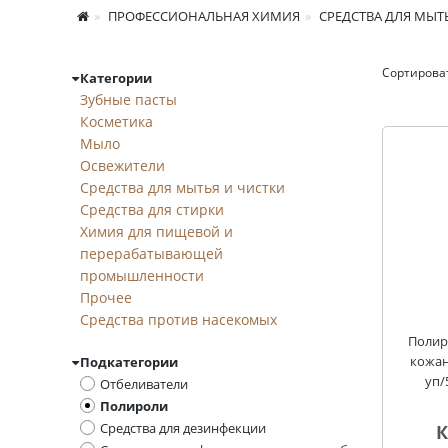
ПРОФЕССИОНАЛЬНАЯ ХИМИЯ
СРЕДСТВА ДЛЯ МЫТ
Сортирова
Категории
Полироли
Зубные пасты
Косметика
Мыло
Освежители
Средства для мытья и чистки
Средства для стирки
Химия для пищевой и
перерабатывающей
промышленности
Прочее
Средства против насекомых
Полир
кожан
Подкатегории
уп/
Отбеливатели
Полироли
Средства для дезинфекции
К