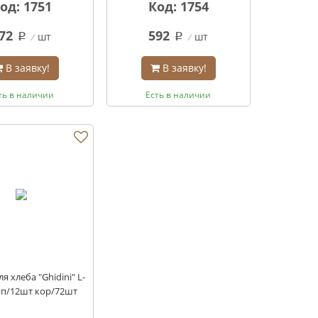
од: 1751
Код: 1754
72
592
шт
шт
q
q
В заявку!
В заявку!
ть в наличии
Есть в наличии
 хлеба "Ghidini" L-
уп/12шт кор/72шт