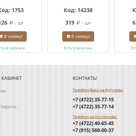
Код: 1753
Код: 14238
К
126
319
6
шт
шт
q
q
В заявку!
В заявку!
сть в наличии
Есть в наличии
Ес
 КАБИНЕТ
КОНТАКТЫ
Телефон/факс на Кутузова:
азы
+7 (4722) 35-77-15
 пароль
+7 (4722) 35-77-14
Телефон на Костюкова:
+7 (4722) 40-65-45
+7 (915) 560-00-37