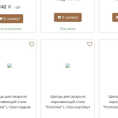
142
шт
q
В заявку!
В заявку!
сть в наличии
Под заказ
ы для сахара из
Щипцы для сахара из
Щипцы
жавеющей стали
нержавеющей стали
нерж
tel" L-12см гладкие
"ProHotel" L-12см кор/24шт
"ProHote