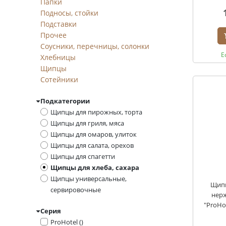
Папки
Подносы, стойки
Подставки
Прочее
Соусники, перечницы, солонки
Е
Хлебницы
Щипцы
Сотейники
Подкатегории
Щипцы для пирожных, торта
Щипцы для гриля, мяса
Щипцы для омаров, улиток
Щипцы для салата, орехов
Щипцы для спагетти
Щипцы для хлеба, сахара
Щипцы универсальные,
Щипц
сервировочные
нер
"ProHo
Серия
ProHotel ()