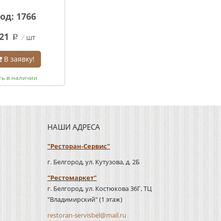
од: 1766
21
шт
q
В заявку!
ть в наличии
НАШИ АДРЕСА
"Ресторан-Сервис"
г. Белгород, ул. Кутузова, д. 2Б
"Рестомаркет"
г. Белгород, ул. Костюкова 36Г, ТЦ
"Владимирский" (1 этаж)
restoran-servisbel@mail.ru