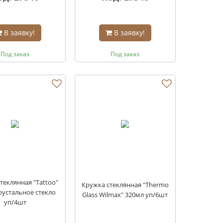
В заявку!
В заявку!
Под заказ
Под заказ
теклянная "Tattoo"
Кружка стеклянная "Thermo
рустальное стекло
Glass Wilmax" 320мл уп/6шт
уп/4шт