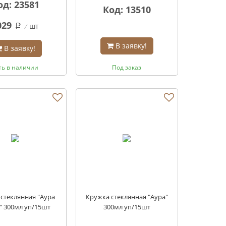
од: 23581
Код: 13510
029
шт
q
В заявку!
В заявку!
ть в наличии
Под заказ
стеклянная "Аура
Кружка стеклянная "Аура"
" 300мл уп/15шт
300мл уп/15шт