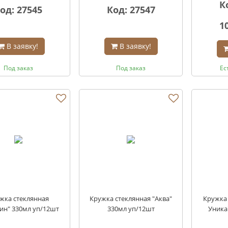
К
од: 27545
Код: 27547
1
В заявку!
В заявку!
Под заказ
Под заказ
Ес
жка стеклянная
Кружка стеклянная "Аква"
Кружка 
ин" 330мл уп/12шт
330мл уп/12шт
Уника