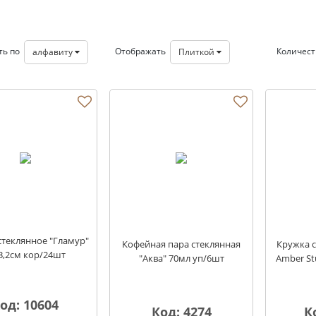
ть по
Отображать
Количес
алфавиту
Плиткой
стеклянное "Гламур"
Кофейная пара стеклянная
Кружка с
3,2см кор/24шт
"Аква" 70мл уп/6шт
Amber St
од: 10604
Код: 4274
К