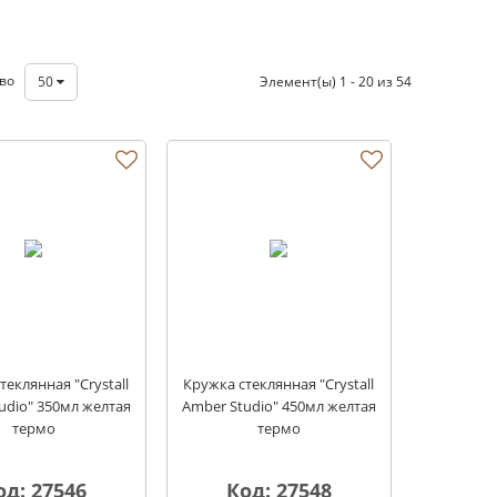
тво
50
Элемент(ы) 1 - 20 из 54
теклянная "Crystall
Кружка стеклянная "Crystall
udio" 350мл желтая
Amber Studio" 450мл желтая
термо
термо
од: 27546
Код: 27548