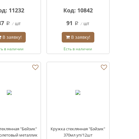
од: 11232
Код: 10842
87
91
шт
шт
q
q
В заявку!
В заявку!
ть в наличии
Есть в наличии
теклянная "Бейзик"
Кружка стеклянная "Бэйзик"
олетовый металлик
370мл уп/12шт