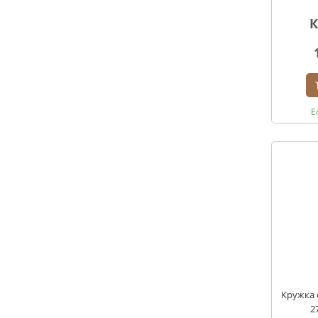
К
Е
Кружка 
2