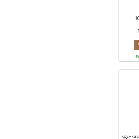
К
Е
Кружка с