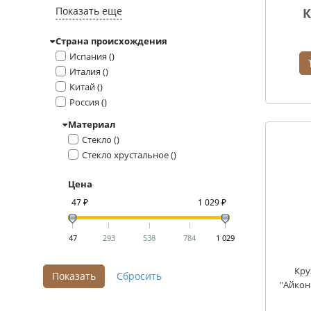
Показать еще
К
Страна происхождения
Испания ()
Италия ()
Китай ()
Россия ()
Материал
Стекло ()
Стекло хрустальное ()
Цена
47 ₽
1 029 ₽
47
293
538
784
1 029
Кру
"Айкон