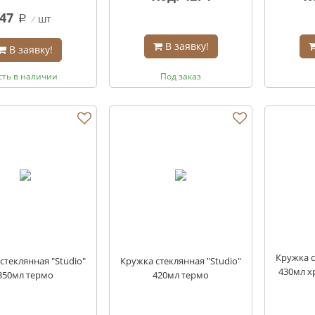
47
шт
q
В заявку!
В заявку!
сть в наличии
Под заказ
Кружка с
стеклянная "Studio"
Кружка стеклянная "Studio"
430мл х
350мл термо
420мл термо