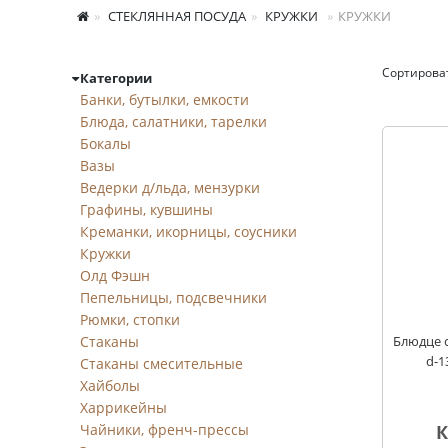
СТЕКЛЯННАЯ ПОСУДА
КРУЖКИ
КРУЖКИ
Сортирова
Категории
Кружки
Банки, бутылки, емкости
Блюда, салатники, тарелки
Бокалы
Вазы
Ведерки д/льда, мензурки
Графины, кувшины
Креманки, икорницы, соусники
Кружки
Олд Фэшн
Пепельницы, подсвечники
Рюмки, стопки
Стаканы
Блюдце 
d-1
Стаканы смесительные
Хайболы
Харрикейны
Чайники, френч-прессы
К