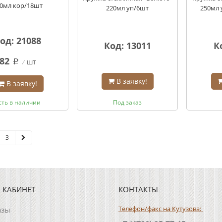
0мл кор/18шт
220мл уп/6шт
250мл 
од: 21088
Код: 13011
К
82
шт
q
В заявку!
В заявку!
сть в наличии
Под заказ
3
 КАБИНЕТ
КОНТАКТЫ
Телефон/факс на Кутузова:
азы