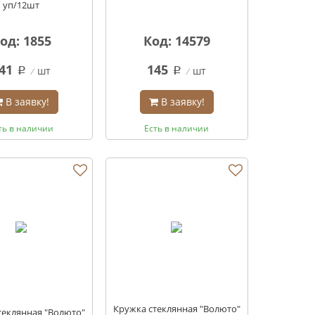
уп/12шт
од: 1855
Код: 14579
41
145
шт
шт
q
q
В заявку!
В заявку!
ть в наличии
Есть в наличии
Кружка стеклянная "Волюто"
теклянная "Волюто"