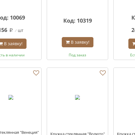
од: 10069
К
Код: 10319
156
2
шт
q
В заявку!
В заявку!
сть в наличии
Под заказ
Ес
теклянная "Венеция"
Кружка стеклянная "Волюто"
Кружка с