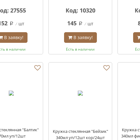
од: 27555
Код: 10320
К
152
145
шт
шт
q
q
В заявку!
В заявку!
сть в наличии
Есть в наличии
Ес
стеклянная "Балтик"
Кружка с
Кружка стеклянная "Бейзик"
70мл уп/12шт
340мл фи
340мл уп/12шт кор/24шт