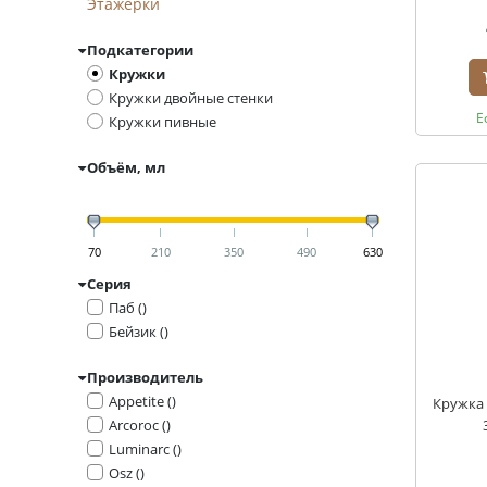
Этажерки
Подкатегории
Кружки
Кружки двойные стенки
Е
Кружки пивные
Объём, мл
70
210
350
490
630
Серия
Паб ()
Бейзик ()
Производитель
Appetite ()
Кружка 
Arcoroc ()
Luminarc ()
Osz ()