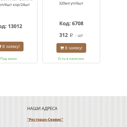
320мл уп/6шт
уп/6шт кор/24шт
Код: 6708
од: 13012
312
шт
q
В заявку!
В заявку!
Под заказ
Есть в наличии
НАШИ АДРЕСА
"Ресторан-Сервис"