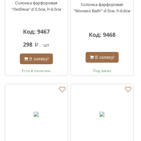
Солонка фарфоровая
Солонка фарфоровая
"Любяна" d-5,5см, h-6,5см
"Монако Вайт" d-5см, h-6,6см
Код: 9467
Код: 9468
298
шт
q
В заявку!
В заявку!
Есть в наличии
Под заказ