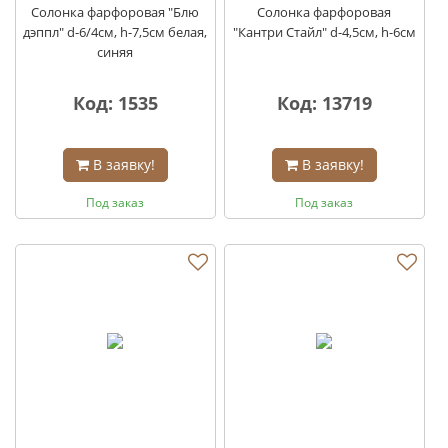
Солонка фарфоровая "Блю
Солонка фарфоровая
дэппл" d-6/4см, h-7,5см белая,
"Кантри Стайл" d-4,5см, h-6см
синяя
Код: 1535
Код: 13719
В заявку!
В заявку!
Под заказ
Под заказ