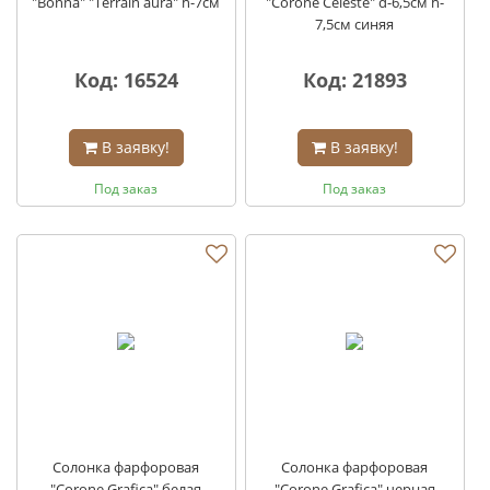
"Bonna" "Terrain aura" h-7см
"Corone Celeste" d-6,5см h-
7,5см синяя
Код: 16524
Код: 21893
В заявку!
В заявку!
Под заказ
Под заказ
Солонка фарфоровая
Солонка фарфоровая
"Corone Grafica" белая
"Corone Grafica" черная