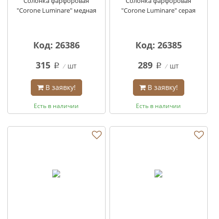
Солонка фарфоровая
Солонка фарфоровая
"Corone Luminare" медная
"Corone Luminare" серая
Код: 26386
Код: 26385
315
289
шт
шт
q
q
В заявку!
В заявку!
Есть в наличии
Есть в наличии