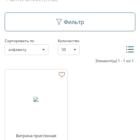
Витрины пристенные
Фильтр
Сортировать по
Количество
алфавиту
50
Элемент(ы) 1 - 1 из 1
Витрина пристенная