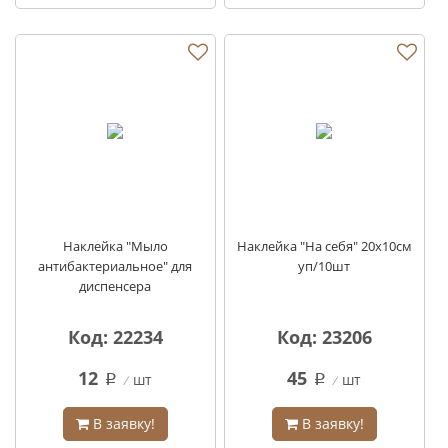
Наклейка "Мыло
Наклейка "На себя" 20х10см
антибактериальное" для
уп/10шт
диспенсера
Код: 22234
Код: 23206
12
45
шт
шт
q
q
В заявку!
В заявку!