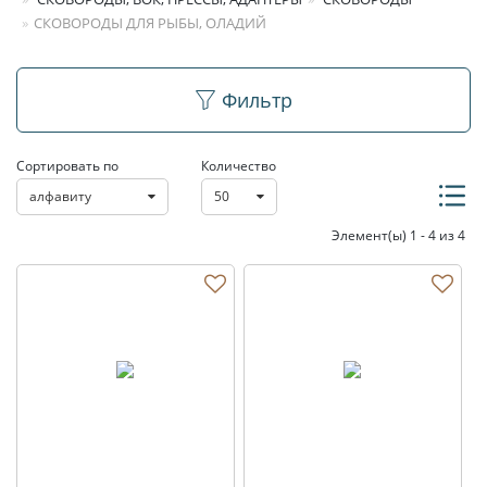
СКОВОРОДЫ ДЛЯ РЫБЫ, ОЛАДИЙ
Сковороды для рыбы,
Фильтр
оладий
Сортировать по
Количество
алфавиту
50
Элемент(ы) 1 - 4 из 4