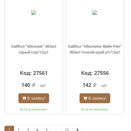
Хайбол "Айконик" 365мл
Хайбол "Айконинк Файн Рин"
серый кор/12шт
365мл тонкий край уп/12шт
Код: 27561
Код: 27556
140
142
шт
шт
q
q
В заявку!
В заявку!
Есть в наличии
Есть в наличии
1
2
3
4
5
...
12