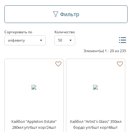
Хайболы
Фильтр
Сортировать по
Количество
алфавиту
50
Элемент(ы) 1 - 20 из 235
Хайбол "Appleton Estate"
Хайбол "Artist's Glass" 350мл
280мл уп/6шт кор/24шт
бордо уп/6шт кор/48шт