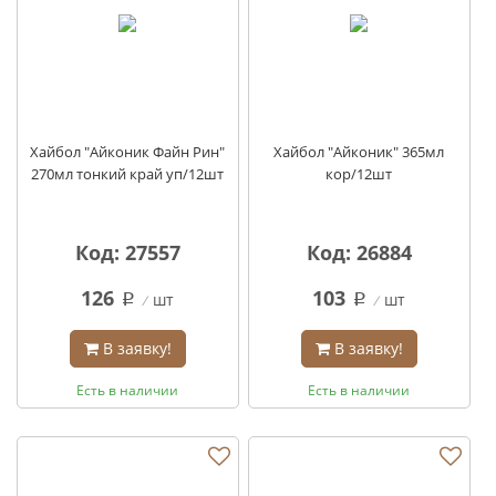
Хайбол "Айконик Файн Рин"
Хайбол "Айконик" 365мл
270мл тонкий край уп/12шт
кор/12шт
Код: 27557
Код: 26884
126
103
шт
шт
q
q
В заявку!
В заявку!
Есть в наличии
Есть в наличии