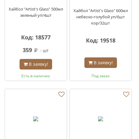
Хайбол "Artist's Glass" 500мл
Хайбол "Artist's Glass" 600мл
зеленый уп/4шт
небесно-голубой уп/6шт
кор/32шт
Код: 18577
Код: 19518
359
шт
q
В заявку!
В заявку!
Есть в наличии
Под заказ