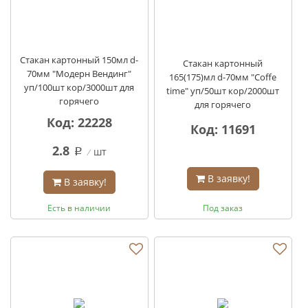
Стакан картонный 150мл d-
Стакан картонный
70мм "Модерн Вендинг"
165(175)мл d-70мм "Coffe
уп/100шт кор/3000шт для
time" уп/50шт кор/2000шт
горячего
для горячего
Код: 22228
Код: 11691
2.8
шт
q
В заявку!
В заявку!
Есть в наличии
Под заказ