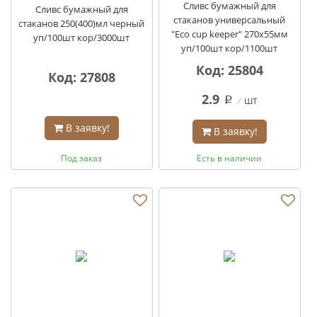
Сливс бумажный для
Сливс бумажный для
стаканов универсальный
стаканов 250(400)мл черный
"Eco cup keeper" 270х55мм
уп/100шт кор/3000шт
уп/100шт кор/1100шт
Код: 25804
Код: 27808
2.9
шт
q
В заявку!
В заявку!
Под заказ
Есть в наличии