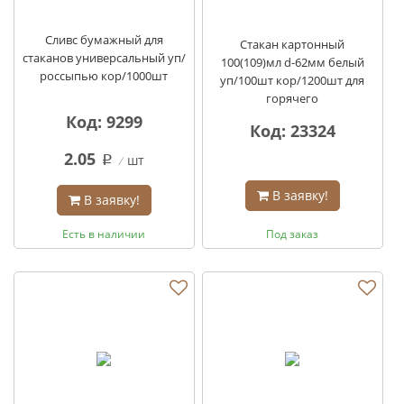
Сливс бумажный для
Стакан картонный
стаканов универсальный уп/
100(109)мл d-62мм белый
россыпью кор/1000шт
уп/100шт кор/1200шт для
горячего
Код: 9299
Код: 23324
2.05
шт
q
В заявку!
В заявку!
Есть в наличии
Под заказ