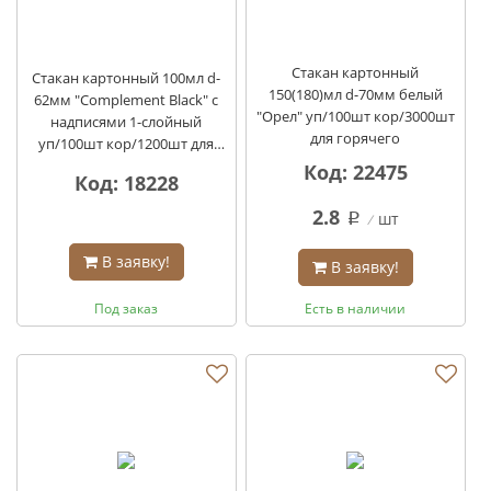
Стакан картонный
Стакан картонный 100мл d-
150(180)мл d-70мм белый
62мм "Complement Black" с
"Орел" уп/100шт кор/3000шт
надписями 1-слойный
для горячего
уп/100шт кор/1200шт для
горячего
Код: 22475
Код: 18228
2.8
шт
q
В заявку!
В заявку!
Под заказ
Есть в наличии