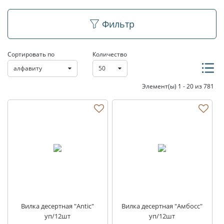
Столовые приборы
Фильтр
Сортировать по
Количество
алфавиту
50
Элемент(ы) 1 - 20 из 781
Вилка десертная "Antic"
Вилка десертная "Aмбосс"
уп/12шт
уп/12шт