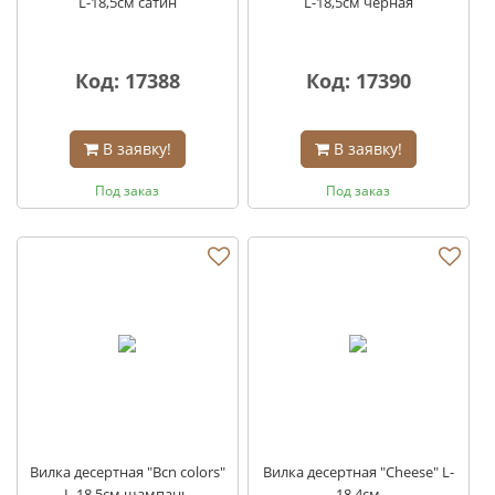
L-18,5см сатин
L-18,5см черная
Код: 17388
Код: 17390
В заявку!
В заявку!
Под заказ
Под заказ
Вилка десертная "Bcn colors"
Вилка десертная "Cheese" L-
L-18,5см шампань
18,4см