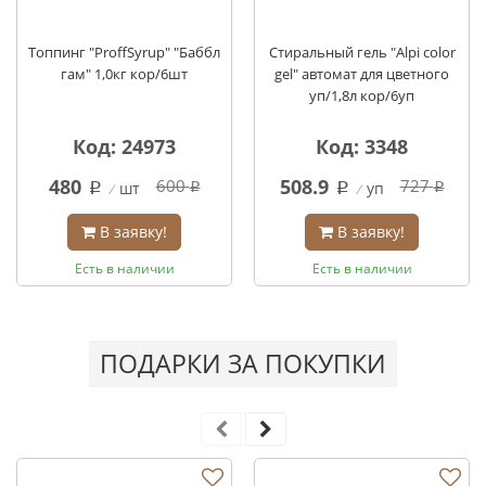
Топпинг "ProffSyrup" "Баббл
Стиральный гель "Alpi color
гам" 1,0кг кор/6шт
gel" автомат для цветного
уп/1,8л кор/6уп
Код: 24973
Код: 3348
480
508.9
600
727
шт
уп
q
q
q
q
В заявку!
В заявку!
Есть в наличии
Есть в наличии
ПОДАРКИ ЗА ПОКУПКИ