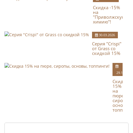
Скидка -15%
на
"Приволжскую
химию"!
30.03.2026
Серия "Crispi"
от Grass со
скидкой 15%
29.12.2025
Скидка
15%
на
пюре,
сиропы,
основы,
топпинги