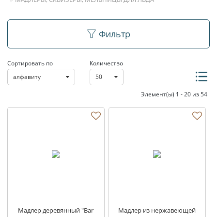
Мадлеры, сквизеры,
Фильтр
мельницы для льда
Сортировать по
Количество
алфавиту
50
Элемент(ы) 1 - 20 из 54
Мадлер деревянный "Bar
Мадлер из нержавеющей