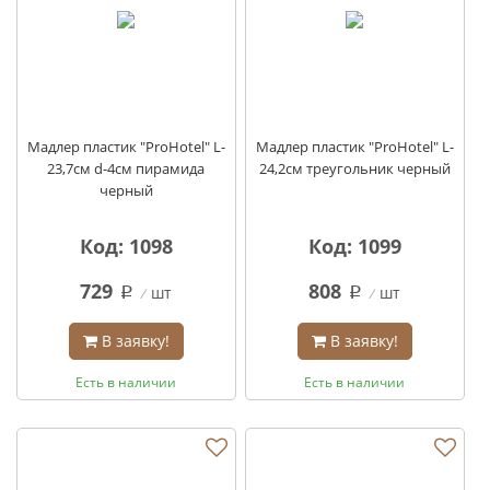
Мадлер пластик "ProHotel" L-
Мадлер пластик "ProHotel" L-
23,7см d-4см пирамида
24,2см треугольник черный
черный
Код: 1098
Код: 1099
729
808
шт
шт
q
q
В заявку!
В заявку!
Есть в наличии
Есть в наличии