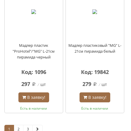
Мадлер пластик
Мадлер пластиковый "MG" L-
"ProHotel"/"MG" L-21см
21см пирамида белый
пирамида черный
Код: 1096
Код: 19842
297
279
шт
шт
q
q
В заявку!
В заявку!
Есть в наличии
Есть в наличии
1
2
3