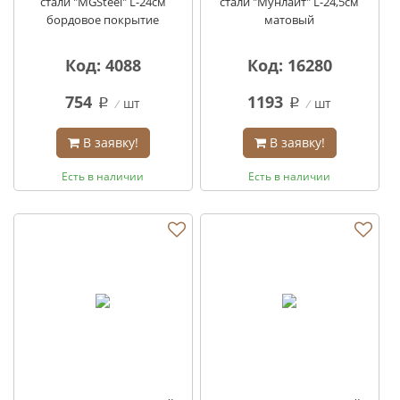
стали "MGSteel" L-24см
стали "Мунлайт" L-24,5см
бордовое покрытие
матовый
Код: 4088
Код: 16280
754
1193
шт
шт
q
q
В заявку!
В заявку!
Есть в наличии
Есть в наличии