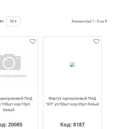
тво
50
Элемент(ы) 1 - 9 из 9
 одноразовый ПНД
Фартук одноразовый ПНД
п/100шт кор/10уп
"КП" уп/50шт кор/20уп белый
белый
од: 20085
Код: 8187