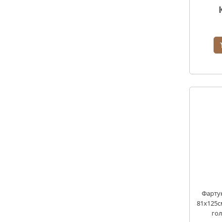
Фарту
81х125с
го