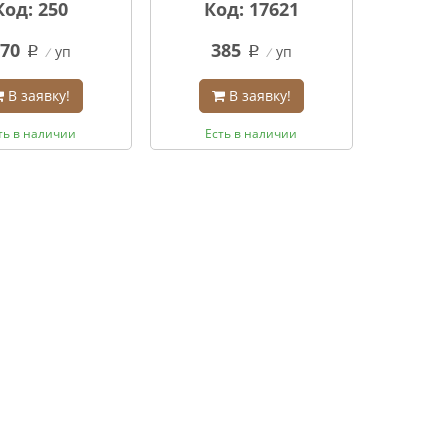
Код: 250
Код: 17621
70
385
уп
уп
q
q
В заявку!
В заявку!
ть в наличии
Есть в наличии