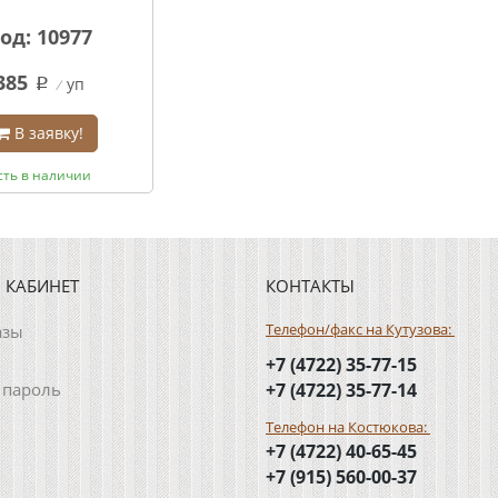
од: 10977
385
уп
q
В заявку!
сть в наличии
 КАБИНЕТ
КОНТАКТЫ
Телефон/факс на Кутузова:
азы
+7 (4722) 35-77-15
 пароль
+7 (4722) 35-77-14
Телефон на Костюкова:
+7 (4722) 40-65-45
+7 (915) 560-00-37