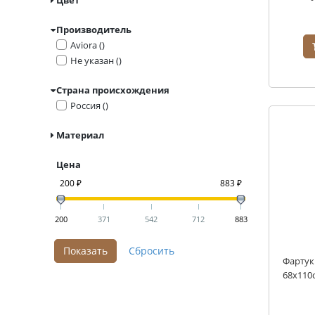
Производитель
Aviora ()
Не указан ()
Страна происхождения
Россия ()
Материал
Цена
200 ₽
883 ₽
200
371
542
712
883
Фартук
68х110