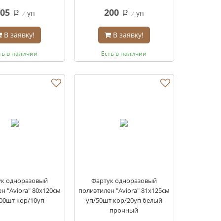
05
200
уп
уп
q
q
В заявку!
В заявку!
ть в наличии
Есть в наличии
ук одноразовый
Фартук одноразовый
н "Aviora" 80х120см
полиэтилен "Aviora" 81х125см
00шт кор/10уп
уп/50шт кор/20уп белый
прочный