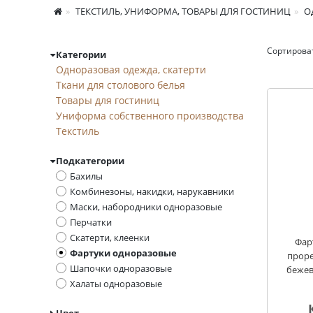
ТЕКСТИЛЬ, УНИФОРМА, ТОВАРЫ ДЛЯ ГОСТИНИЦ
О
Сортирова
Категории
Фартуки одноразов
Одноразовая одежда, скатерти
Ткани для столового белья
Товары для гостиниц
Униформа собственного производства
Текстиль
Подкатегории
Бахилы
Комбинезоны, накидки, нарукавники
Маски, набородники одноразовые
Перчатки
Скатерти, клеенки
Фар
Фартуки одноразовые
проре
Шапочки одноразовые
бежев
Халаты одноразовые
Цвет