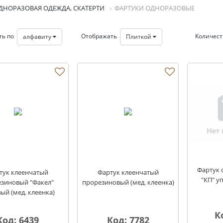
ДНОРАЗОВАЯ ОДЕЖДА, СКАТЕРТИ
ФАРТУКИ ОДНОРАЗОВЫЕ
ть по
Отображать
Количес
алфавиту
Плиткой
ые
Фартук
тук клеенчатый
Фартук клеенчатый
"КП" у
зиновый "Факел"
прорезиновый (мед. клеенка)
ый (мед. клеенка)
К
Код: 6439
Код: 7782