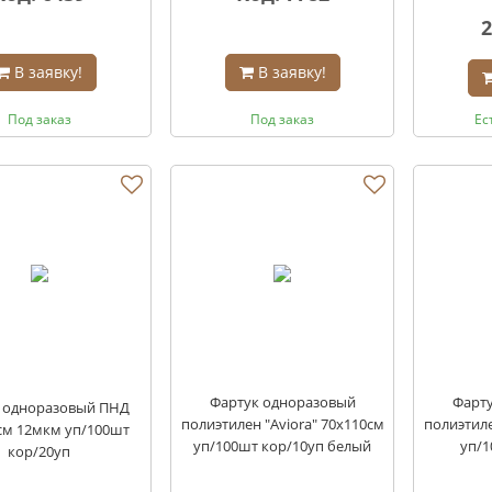
2
В заявку!
В заявку!
Под заказ
Под заказ
Ес
Фартук одноразовый
Фарт
 одноразовый ПНД
полиэтилен "Aviora" 70х110см
полиэтиле
см 12мкм уп/100шт
уп/100шт кор/10уп белый
уп/1
кор/20уп