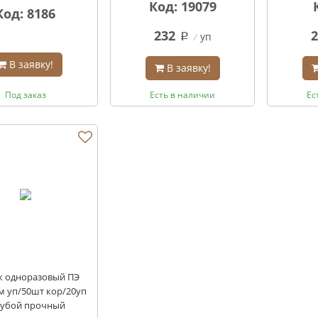
Код: 19079
Код: 8186
232
2
уп
q
В заявку!
В заявку!
Под заказ
Есть в наличии
Ес
к одноразовый ПЭ
м уп/50шт кор/20уп
лубой прочный