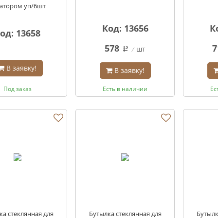
атором уп/6шт
Код: 13656
К
од: 13658
578
7
шт
q
В заявку!
В заявку!
Под заказ
Есть в наличии
Ес
ка стеклянная для
Бутылка стеклянная для
Бутылк