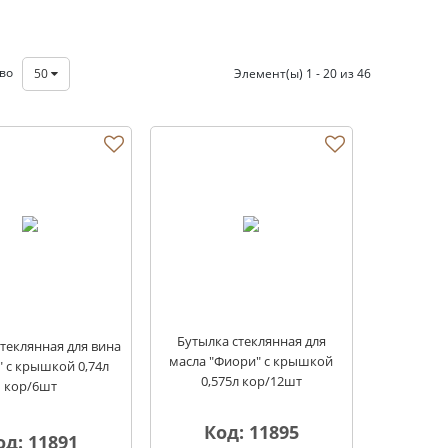
тво
50
Элемент(ы) 1 - 20 из 46
Бутылка стеклянная для
теклянная для вина
масла "Фиори" с крышкой
" с крышкой 0,74л
0,575л кор/12шт
кор/6шт
Код: 11895
од: 11891