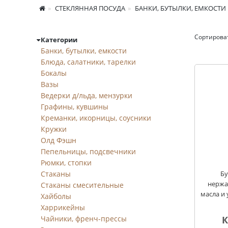
СТЕКЛЯННАЯ ПОСУДА
БАНКИ, БУТЫЛКИ, ЕМКОСТИ
Сортирова
Категории
Бутылки
Банки, бутылки, емкости
Блюда, салатники, тарелки
Бокалы
Вазы
Ведерки д/льда, мензурки
Графины, кувшины
Креманки, икорницы, соусники
Кружки
Олд Фэшн
Пепельницы, подсвечники
Рюмки, стопки
Стаканы
Бу
нержа
Стаканы смесительные
масла и у
Хайболы
Харрикейны
Чайники, френч-прессы
К