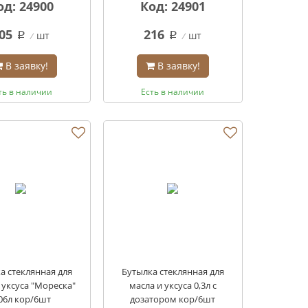
од: 24900
Код: 24901
05
216
шт
шт
q
q
В заявку!
В заявку!
ть в наличии
Есть в наличии
а стеклянная для
Бутылка стеклянная для
 уксуса "Мореска"
масла и уксуса 0,3л с
,06л кор/6шт
дозатором кор/6шт