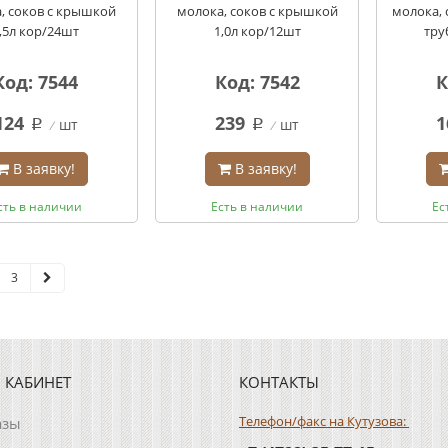
, соков с крышкой
молока, соков с крышкой
молока, 
,5л кор/24шт
1,0л кор/12шт
тру
Код: 7544
Код: 7542
К
124
239
1
шт
шт
q
q
В заявку!
В заявку!
сть в наличии
Есть в наличии
Ес
3
 КАБИНЕТ
КОНТАКТЫ
Телефон/факс на Кутузова:
азы