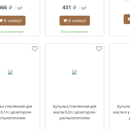
366
431
шт
шт
q
q
В заявку!
В заявку!
сть в наличии
Есть в наличии
ка стеклянная для
Бутылка стеклянная для
Бутылк
 0,1л с дозатором-
масла 0,2л с дозатором-
масла и ук
спылитителем
распылитителем