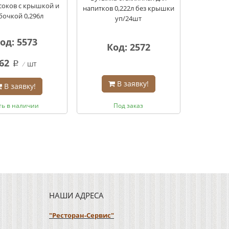
соков с крышкой и
напитков 0,222л без крышки
бочкой 0,296л
уп/24шт
од: 5573
Код: 2572
62
шт
q
В заявку!
В заявку!
ть в наличии
Под заказ
НАШИ АДРЕСА
"Ресторан-Сервис"