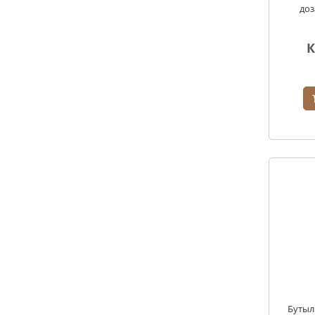
доз
К
Бутыл