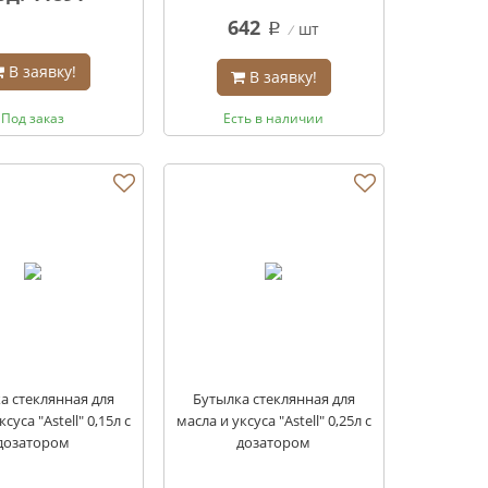
642
шт
q
В заявку!
В заявку!
Под заказ
Есть в наличии
а стеклянная для
Бутылка стеклянная для
суса "Astell" 0,15л с
масла и уксуса "Astell" 0,25л с
дозатором
дозатором