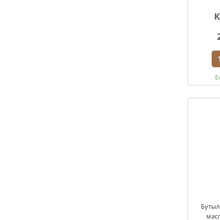
К
Е
Бутыл
масл