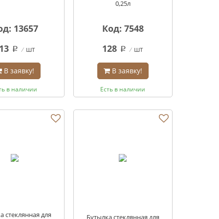
0,25л
од: 13657
Код: 7548
13
128
шт
шт
q
q
В заявку!
В заявку!
ть в наличии
Есть в наличии
а стеклянная для
Бутылка стеклянная для