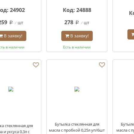
од: 24902
Код: 24888
К
259
278
шт
шт
q
q
В заявку!
В заявку!
сть в наличии
Есть в наличии
Бутылка стеклянная для
Бутылк
ка стеклянная для
масла с пробкой 0,25л уп/6шт
масла с 
а и уксуса 0,3л с