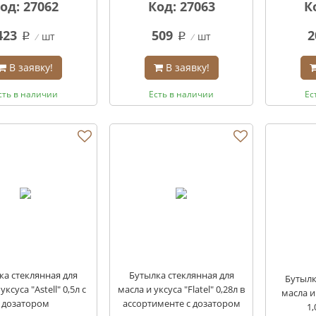
од: 27062
Код: 27063
К
423
509
2
шт
шт
q
q
В заявку!
В заявку!
сть в наличии
Есть в наличии
Ес
ка стеклянная для
Бутылка стеклянная для
Бутылк
уксуса "Astell" 0,5л с
масла и уксуса "Flatel" 0,28л в
масла и
дозатором
ассортименте с дозатором
1