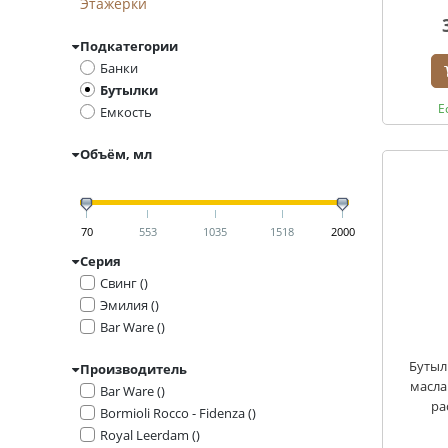
Этажерки
Подкатегории
Банки
Бутылки
Е
Емкость
Объём, мл
70
553
1035
1518
2000
Серия
Свинг ()
Эмилия ()
Bar Ware ()
Бутыл
Производитель
масла
Bar Ware ()
ра
Bormioli Rocco - Fidenza ()
Royal Leerdam ()