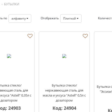
БУТЫЛКИ
ть по
Отображать
Количес
алфавиту
Плиткой
тылка стекло/
Бутылка стекло/
Бутылка с
веющая сталь для
нержавеющая сталь для
"Эссизи
ксуса "Astell" 0,35л с
масла и уксуса "Astell" 0,5л с
дозатором
дозатором
од: 24903
Код: 24904
К