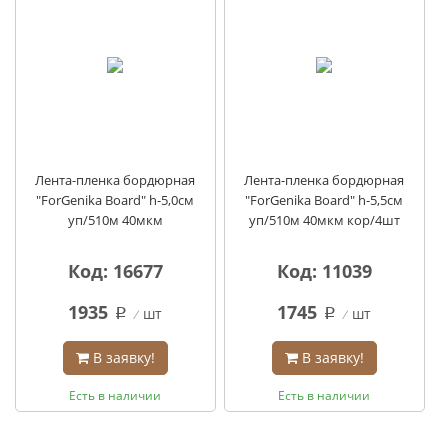
Лента-пленка бордюрная
Лента-пленка бордюрная
"ForGenika Board" h-5,0см
"ForGenika Board" h-5,5см
уп/510м 40мкм
уп/510м 40мкм кор/4шт
Код: 16677
Код: 11039
1935
1745
шт
шт
q
q
В заявку!
В заявку!
Есть в наличии
Есть в наличии