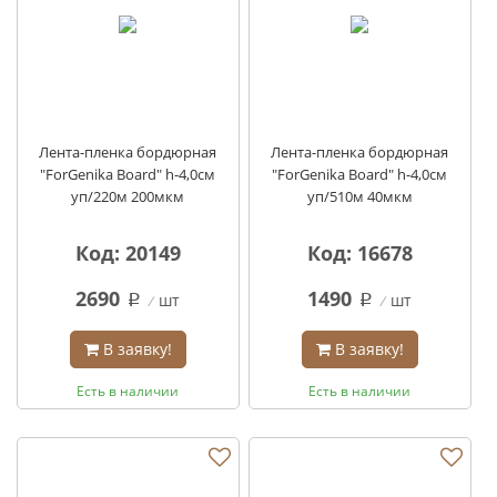
Лента-пленка бордюрная
Лента-пленка бордюрная
"ForGenika Board" h-4,0см
"ForGenika Board" h-4,0см
уп/220м 200мкм
уп/510м 40мкм
Код: 20149
Код: 16678
2690
1490
шт
шт
q
q
В заявку!
В заявку!
Есть в наличии
Есть в наличии