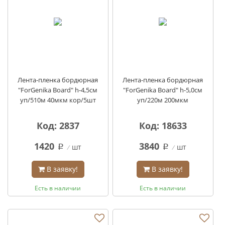
Лента-пленка бордюрная
Лента-пленка бордюрная
"ForGenika Board" h-4,5см
"ForGenika Board" h-5,0см
уп/510м 40мкм кор/5шт
уп/220м 200мкм
Код: 2837
Код: 18633
1420
3840
шт
шт
q
q
В заявку!
В заявку!
Есть в наличии
Есть в наличии