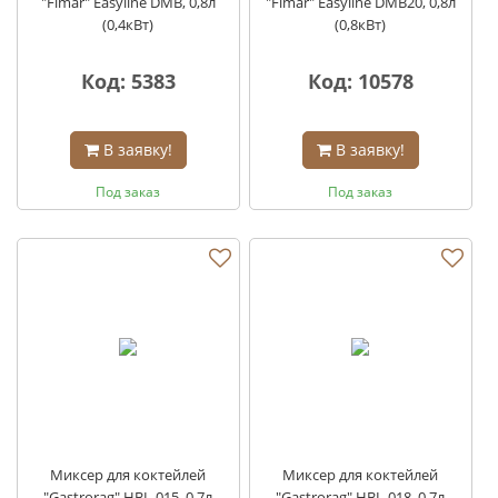
"Fimar" Easyline DMB, 0,8л
"Fimar" Easyline DMB20, 0,8л
(0,4кВт)
(0,8кВт)
Код: 5383
Код: 10578
В заявку!
В заявку!
Под заказ
Под заказ
Миксер для коктейлей
Миксер для коктейлей
"Gastrorag" HBL-015, 0,7л
"Gastrorag" HBL-018, 0,7л