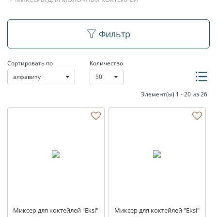
Миксеры для
Фильтр
молочных коктейлей
Сортировать по
Количество
алфавиту
50
Элемент(ы) 1 - 20 из 26
Миксер для коктейлей "Eksi"
Миксер для коктейлей "Eksi"