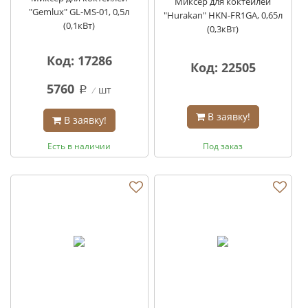
Миксер для коктейлей
"Gemlux" GL-MS-01, 0,5л
"Hurakan" HKN-FR1GA, 0,65л
(0,1кВт)
(0,3кВт)
Код: 17286
Код: 22505
5760
шт
q
В заявку!
В заявку!
Есть в наличии
Под заказ