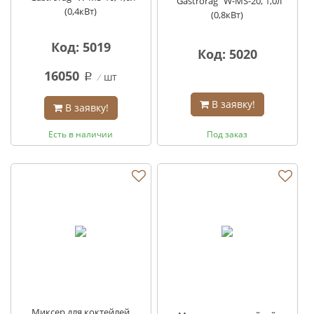
"Gastrorag" W-MS-20, 1,0л
(0,4кВт)
(0,8кВт)
Код: 5019
Код: 5020
16050
шт
q
В заявку!
В заявку!
Есть в наличии
Под заказ
Миксер для коктейлей