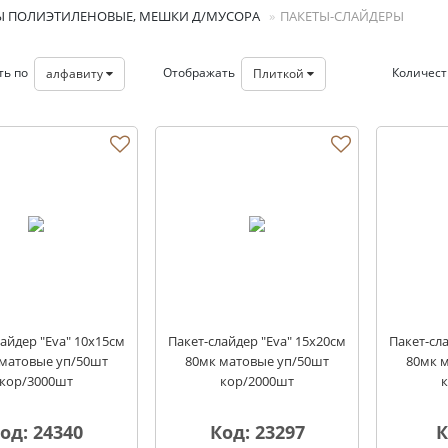
Ы ПОЛИЭТИЛЕНОВЫЕ, МЕШКИ Д/МУСОРА
ПАКЕТЫ-СЛАЙДЕРЫ
ть по
Отображать
Количес
алфавиту
Плиткой
айдер "Eva" 10х15см
Пакет-слайдер "Eva" 15х20см
Пакет-сл
матовые уп/50шт
80мк матовые уп/50шт
80мк 
кор/3000шт
кор/2000шт
од: 24340
Код: 23297
К