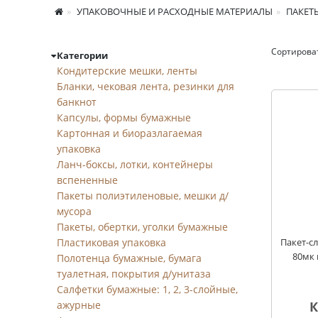
УПАКОВОЧНЫЕ И РАСХОДНЫЕ МАТЕРИАЛЫ
ПАКЕТ
Сортирова
Категории
Пакеты-слайдеры
Кондитерские мешки, ленты
Бланки, чековая лента, резинки для
банкнот
Капсулы, формы бумажные
Картонная и биоразлагаемая
упаковка
Ланч-боксы, лотки, контейнеры
вспененные
Пакеты полиэтиленовые, мешки д/
мусора
Пакеты, обертки, уголки бумажные
Пластиковая упаковка
Пакет-сл
80мк 
Полотенца бумажные, бумага
туалетная, покрытия д/унитаза
Салфетки бумажные: 1, 2, 3-слойные,
ажурные
К