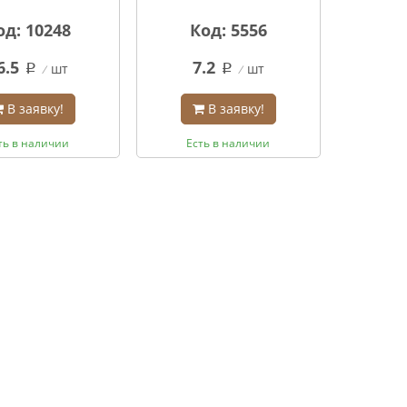
од: 10248
Код: 5556
6.5
7.2
шт
шт
q
q
В заявку!
В заявку!
ть в наличии
Есть в наличии