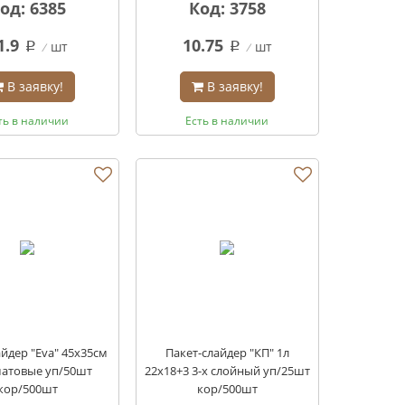
од: 6385
Код: 3758
1.9
10.75
шт
шт
q
q
В заявку!
В заявку!
ть в наличии
Есть в наличии
айдер "Eva" 45х35см
Пакет-слайдер "КП" 1л
матовые уп/50шт
22х18+3 3-х слойный уп/25шт
кор/500шт
кор/500шт