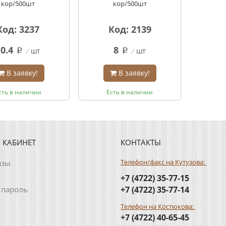
кор/500шт
кор/500шт
Код: 3237
Код: 2139
10.4
8
шт
шт
q
q
В заявку!
В заявку!
сть в наличии
Есть в наличии
 КАБИНЕТ
КОНТАКТЫ
Телефон/факс на Кутузова:
азы
+7 (4722) 35-77-15
 пароль
+7 (4722) 35-77-14
Телефон на Костюкова:
+7 (4722) 40-65-45