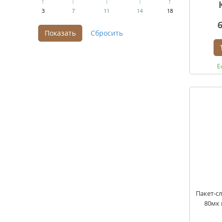
3
7
11
14
18
Е
Пакет-сл
80мк 