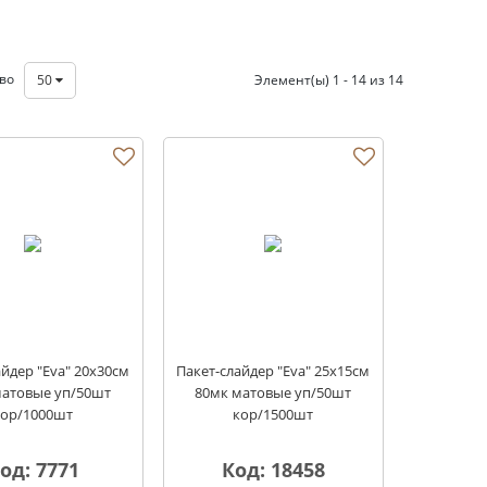
тво
50
Элемент(ы) 1 - 14 из 14
айдер "Eva" 20х30см
Пакет-слайдер "Eva" 25х15см
матовые уп/50шт
80мк матовые уп/50шт
кор/1000шт
кор/1500шт
од: 7771
Код: 18458