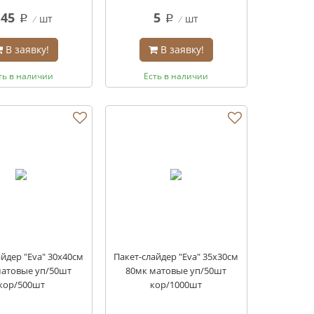
.45
5
шт
шт
q
q
В заявку!
В заявку!
ть в наличии
Есть в наличии
айдер "Eva" 30х40см
Пакет-слайдер "Eva" 35х30см
матовые уп/50шт
80мк матовые уп/50шт
кор/500шт
кор/1000шт