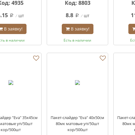
Код: 4935
Код: 8803
К
6.15
8.8
1
шт
шт
q
q
В заявку!
В заявку!
сть в наличии
Есть в наличии
Ес
айдер "Eva" 35х45см
Пакет-слайдер "Eva" 40х50см
Пакет-сл
матовые уп/50шт
80мк матовые уп/50шт
80мк 
кор/500шт
кор/500шт