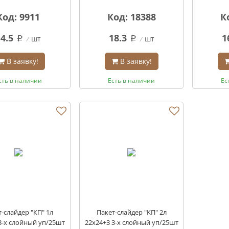
Код: 9911
Код: 18388
К
14.5
18.3
1
шт
шт
q
q
В заявку!
В заявку!
сть в наличии
Есть в наличии
Ес
-слайдер "КП" 1л
Пакет-слайдер "КП" 2л
3-х слойный уп/25шт
22х24+3 3-х слойный уп/25шт