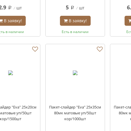
2.9
5
6
шт
шт
q
q
В заявку!
В заявку!
сть в наличии
Есть в наличии
Ес
айдер "Eva" 25х20см
Пакет-слайдер "Eva" 25х35см
Пакет-сл
матовые уп/50шт
80мк матовые уп/50шт
80мк 
кор/1500шт
кор/1000шт