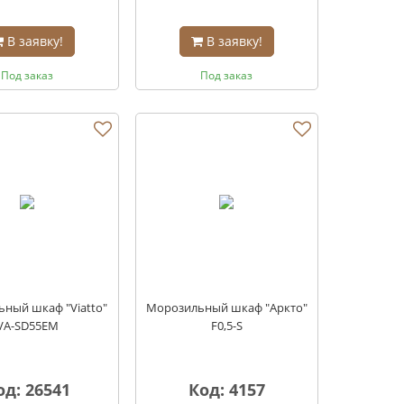
В заявку!
В заявку!
Под заказ
Под заказ
ный шкаф "Viatto"
Морозильный шкаф "Аркто"
VA-SD55EM
F0,5-S
од: 26541
Код: 4157