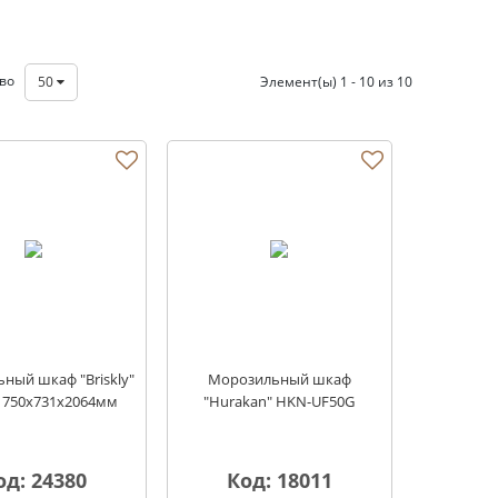
тво
50
Элемент(ы) 1 - 10 из 10
ный шкаф "Briskly"
Морозильный шкаф
t, 750х731х2064мм
"Hurakan" HKN-UF50G
од: 24380
Код: 18011