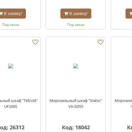
В заявку!
В заявку!
Под заказ
Под заказ
ьный шкаф "Tefcold"
Морозильный шкаф "Viatto"
Морозиль
UF200S
VA-SD55
од: 26312
Код: 18042
К