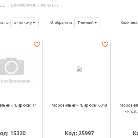
ОЕ
ШКАФЫ МОРОЗИЛЬНЫЕ
ть по
Отображать
Количес
алфавиту
Плиткой
ые
льник "Бирюса" 14
Морозильник "Бирюса" 6048
Морозиль
7 Fros
од: 15320
Код: 25997
К