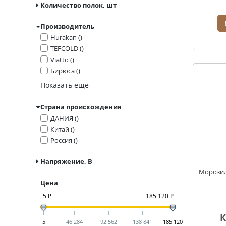
Количество полок, шт
Производитель
Hurakan ()
TEFCOLD ()
Viatto ()
Бирюса ()
Показать еще
Страна происхождения
ДАНИЯ ()
Китай ()
Россия ()
Напряжение, В
Морозил
Цена
5 ₽
185 120 ₽
К
5
46 284
92 562
138 841
185 120