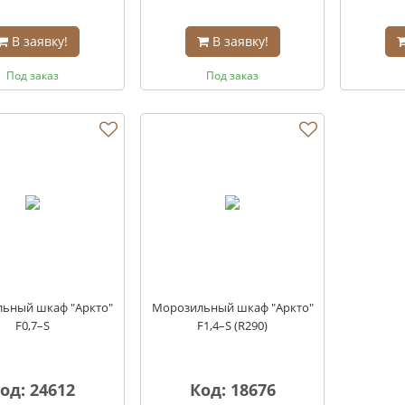
В заявку!
В заявку!
Под заказ
Под заказ
ьный шкаф "Аркто"
Морозильный шкаф "Аркто"
F0,7–S
F1,4–S (R290)
од: 24612
Код: 18676