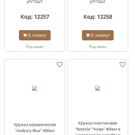
уп/12шт
уп/12шт
Код: 12257
Код: 12258
В заявку!
В заявку!
Под заказ
Под заказ
Кружка пластиковая
Кружка керамическая
"Restola" "Нова" 400мл в
"Avebury Blue" 400мл