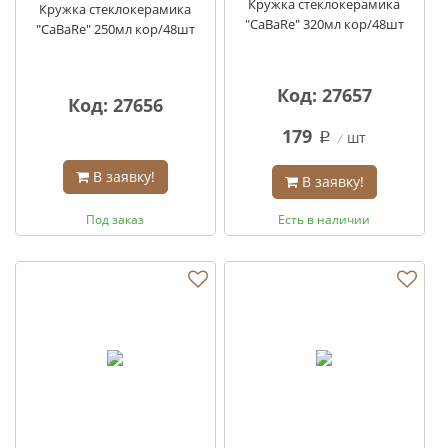
Кружка стеклокерамика
Кружка стеклокерамика
"CaBaRe" 320мл кор/48шт
"CaBaRe" 250мл кор/48шт
Код: 27657
Код: 27656
179
шт
q
В заявку!
В заявку!
Под заказ
Есть в наличии