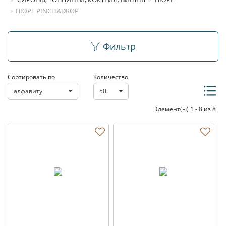
ПЮРЕ PINCH&DROP
Пюре Pinch&Drop
Фильтр
Сортировать по
Количество
алфавиту
50
Элемент(ы) 1 - 8 из 8