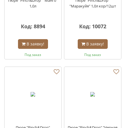
Пюре "Pinch&Drop" "Манго"
Пюре "Pinch&Drop"
1,0л
"Маракуйя" 1,0л кор/12шт
Код: 8894
Код: 10072
В заявку!
В заявку!
Под заказ
Под заказ
Пюре "Pinch&Drop"
Пюре "Pinch&Drop" "Черная