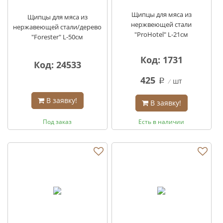
Щипцы для мяса из
Щипцы для мяса из
нержвеющей стали
нержавеющей стали/дерево
"ProHotel" L-21см
"Forester" L-50см
Код: 1731
Код: 24533
425
шт
q
В заявку!
В заявку!
Под заказ
Есть в наличии