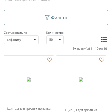
Щипцы для гриля,
Фильтр
мяса
Сортировать по
Количество
алфавиту
50
Элемент(ы) 1 - 10 из 10
Щипцы для гриля + лопатка
Щипцы для гриля из