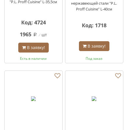
"P.L. Proff Сuisine" L-35,5см
нержавеющей стали "P.L.
Proff Сuisine" L-40см
Код: 4724
Код: 1718
1965
шт
q
В заявку!
В заявку!
Есть в наличии
Под заказ