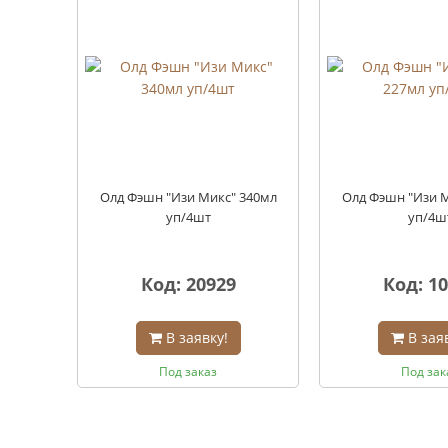
Олд Фэшн "Изи Микс" 340мл
Олд Фэшн "Изи М
уп/4шт
уп/4ш
Код: 20929
Код: 1
В заявку!
В зая
Под заказ
Под зак