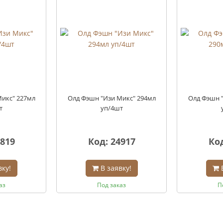
икс" 227мл
Олд Фэшн "Изи Микс" 294мл
Олд Фэшн 
т
уп/4шт
0819
Код: 24917
Код
вку!
В заявку!
аз
Под заказ
П