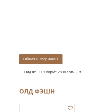
Общая информация
Олд Фэшн "Utopia" 280мл уп/6шт
ОЛД ФЭШН