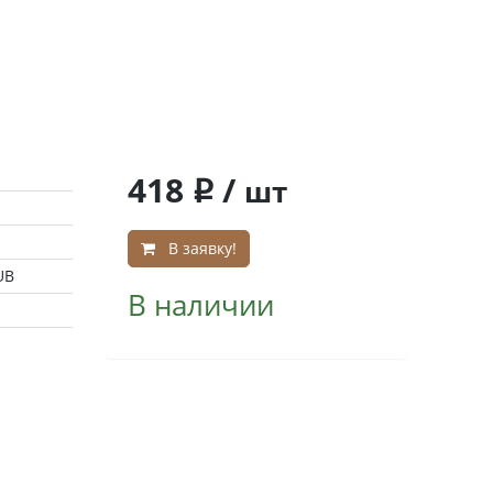
418
/
шт
q
В заявку!
UB
В наличии