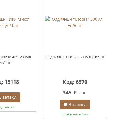
"Изи Микс" 290мл
Олд Фэшн "Utopia" 300мл уп/6шт
Олд Фэш
уп/4шт
: 15118
Код: 6370
345
шт
q
В заявку!
В заявку!
од заказ
Есть в наличии