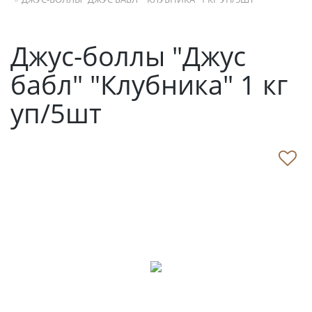
Джус-боллы "Джус
бабл" "Клубника" 1 кг
уп/5шт