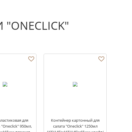
 "ONECLICK"
ластиковая для
Контейнер картонный для
"Oneclick" 950мл,
салата "Oneclick" 1250мл
5х165мм плоская
165(145)х165(145)х65мм крафт/