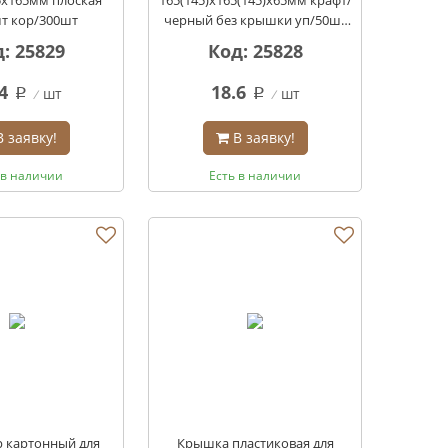
т кор/300шт
черный без крышки уп/50шт
кор/300шт
: 25829
Код: 25828
4
18.6
шт
шт
q
q
В заявку!
В заявку!
 в наличии
Есть в наличии
 картонный для
Крышка пластиковая для