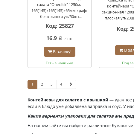
Крышка пласт
салата "Oneclick" 1250мл
контейнера "On
165(145)х165(145)х65мм крафт
секционная 1200
без крышки уп/50шт
плоская уп/20ш
кор/300шт
Код: 25827
Код: 2
16.9
шт
q
В за
В заявку!
Есть в наличии
Под за
1
2
3
4
Контейнеры для салатов с крышкой
— удачное р
если в блюдо уже добавлена заправка и соус. У н
Какие варианты упаковки для салатов мы пре
На нашем сайте вы найдете различные бумажные 