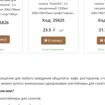
иковая для
салата "Oneclick" 2-х
салата 
eclick" 2-х
секционный 1200мл
секцио
мл 200х190мм
200х190х55мм крафт/черный
200х190х
т кор/180шт
без крышки уп/20шт
крышки уп
Код: 25825
Код
5826
кор/180шт
23.5
21.
шт
q
явку!
В заявку!
каз
Есть в наличии
Есть
ешение для любого заведения общепита: кафе, ресторанов, ст
ас можно купить уникальные одноразовые контейнеры для салат
длагаем?
контейнеры для салатов: