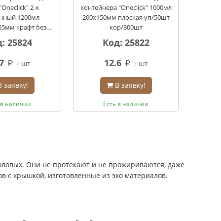
"Oneclick" 2-х
контейнера "Oneclick" 1000мл
нный 1200мл
200х150мм плоская уп/50шт
55мм крафт без
кор/300шт
/20шт кор/180шт
: 25824
Код: 25822
7
12.6
шт
шт
q
q
В заявку!
В заявку!
 в наличии
Есть в наличии
оловых. Они не протекают и не прожириваются, даже
ов с крышкой, изготовленные из эко материалов.