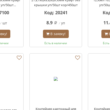
 уп/50шт
крышки уп/50шт кор/450шт
уп/50ш
00шт
7100
Код: 20241
Код
8.9
11.
шт
уп
q
явку!
В заявку!
аличии
Есть в наличии
Есть
Контейнер картонный для
Контейнер