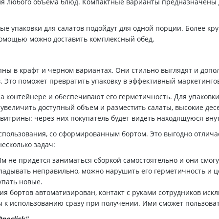
для любого объема блюд. Компактные варианты предназначены 
вые упаковки для салатов подойдут для одной порции. Более к
 помощью можно доставить комплексный обед.
пны в крафт и черном вариантах. Они стильно выглядят и доп
. Это поможет превратить упаковку в эффективный маркетинго
 контейнере и обеспечивают его герметичность. Для упаковки
увеличить доступный объем и разместить салаты, высокие десе
витрины: через них покупатель будет видеть находящуюся вну
спользования, со сформированным бортом. Это выгодно отличае
несколько задач:
м не придется заниматься сборкой самостоятельно и они смог
ладывать неправильно, можно нарушить его герметичность и це
упать новые.
ия бортов автоматизирован, контакт с руками сотрудников иск
 к использованию сразу при получении. Ими сможет пользоват
neclick"