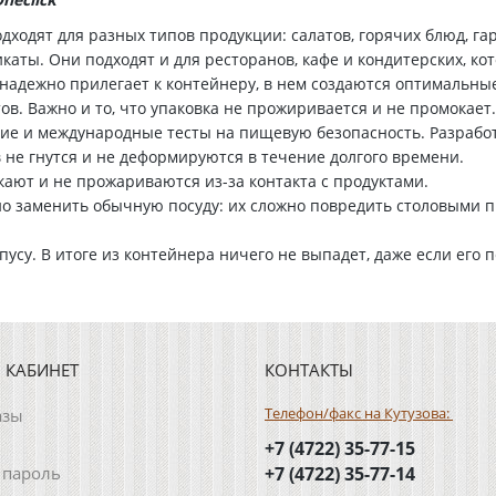
дходят для разных типов продукции: салатов, горячих блюд, га
ты. Они подходят и для ресторанов, кафе и кондитерских, кото
 надежно прилегает к контейнеру, в нем создаются оптимальны
ов. Важно и то, что упаковка не прожиривается и не промокает.
ие и международные тесты на пищевую безопасность. Разработ
 не гнутся и не деформируются в течение долгого времени.
кают и не прожариваются из-за контакта с продуктами.
но заменить обычную посуду: их сложно повредить столовыми п
усу. В итоге из контейнера ничего не выпадет, даже если его 
 КАБИНЕТ
КОНТАКТЫ
Телефон/факс на Кутузова:
азы
+7 (4722) 35-77-15
 пароль
+7 (4722) 35-77-14