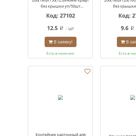
без крышки уп/50шт
без крышки
кор/300шт
кор/3
Код: 27102
Код: 2
12.5
9.6
шт
q
q
В заявку!
В за
Есть в наличии
Есть в н
Контейнер картонный для