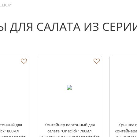
CLICK"
 ДЛЯ САЛАТА ИЗ СЕРИИ
тонный для
Контейнер картонный для
Крышка п
ick" 800мл
салата "Oneclick" 700мл
контейнера 
0)х30мм крафт
215(190)х85(60)х50мм крафт без
1250мл 16