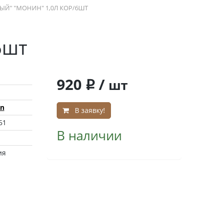
ЫЙ" "МОНИН" 1,0Л КОР/6ШТ
6шт
920
/
шт
q
n
В заявку!
61
В наличии
ия