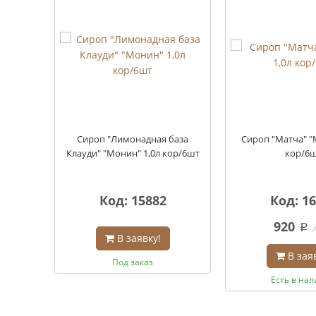
Сироп "Лимонадная база
Сироп "Матча" "
Клауди" "Монин" 1,0л кор/6шт
кор/6
Код: 15882
Код: 1
920
q
В заявку!
В зая
Под заказ
Есть в на