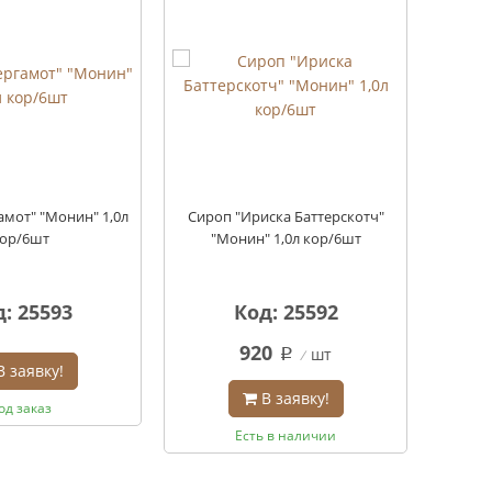
амот" "Монин" 1,0л
Сироп "Ириска Баттерскотч"
Сироп 
ор/6шт
"Монин" 1,0л кор/6шт
"М
: 25593
Код: 25592
920
шт
q
В заявку!
В заявку!
од заказ
Есть в наличии