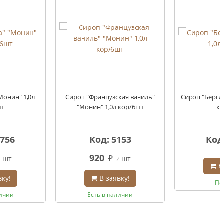
Монин" 1,0л
Сироп "Французская ваниль"
Сироп "Берг
шт
"Монин" 1,0л кор/6шт
к
6756
Код: 5153
Код
920
шт
шт
q
вку!
В заявку!
П
личии
Есть в наличии