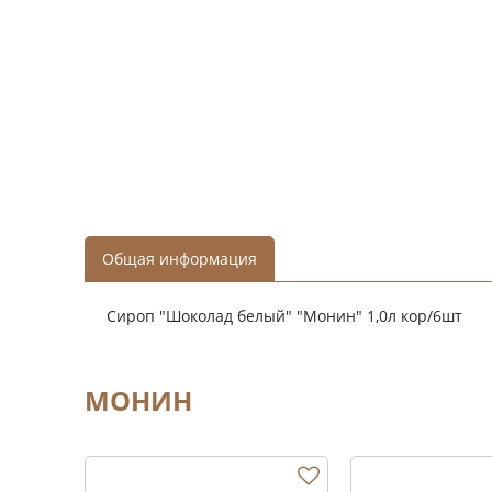
Общая информация
Сироп "Шоколад белый" "Монин" 1,0л кор/6шт
МОНИН